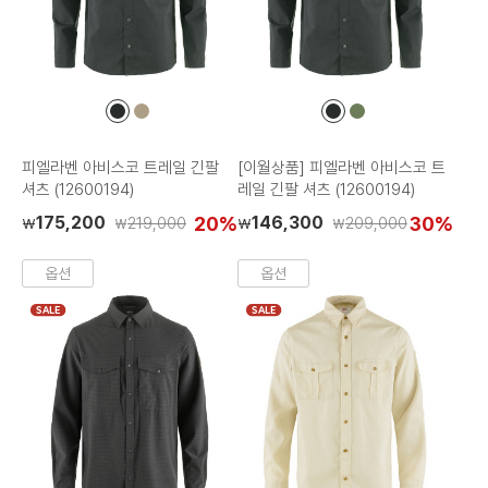
컬
컬
컬
컬
러
러
러
러
칩
칩
칩
칩
피엘라벤 아비스코 트레일 긴팔
[이월상품] 피엘라벤 아비스코 트
셔츠 (12600194)
레일 긴팔 셔츠 (12600194)
175,200
20%
146,300
30%
219,000
209,000
₩
₩
₩
₩
옵션
옵션
SALE
SALE