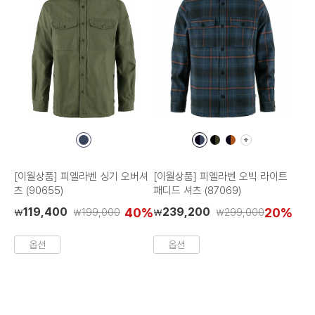
+
컬
컬
컬
컬
더
러
러
러
러
보
칩
칩
칩
칩
기
[이월상품] 피엘라벤 싱기 오버셔
[이월상품] 피엘라벤 오빅 라이트
츠 (90655)
패디드 셔츠 (87069)
119,400
40%
239,200
20%
199,000
299,000
₩
₩
₩
₩
옵션
옵션