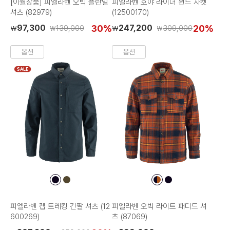
[이월상품] 피엘라벤 오빅 플란넬
피엘라벤 호야 라이더 윈드 자켓
셔츠 (82979)
(12500170)
97,300
30%
247,200
20%
139,000
309,000
₩
₩
₩
₩
옵션
옵션
SALE
컬
컬
컬
컬
러
러
러
러
칩
칩
칩
칩
피엘라벤 켑 트레킹 긴팔 셔츠 (12
피엘라벤 오빅 라이트 패디드 셔
600269)
츠 (87069)