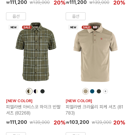
111,200
20%
111,200
20%
139,000
139,000
₩
₩
₩
₩
옵션
옵션
SALE
SALE
+
컬
컬
컬
컬
컬
컬
더
러
러
러
러
러
러
보
[NEW COLOR]
[NEW COLOR]
칩
칩
칩
칩
칩
칩
기
피엘라벤 아비스코 하이크 반팔
피엘라벤 크라울리 피케 셔츠 (81
셔츠 (82268)
783)
111,200
20%
103,200
20%
139,000
129,000
₩
₩
₩
₩