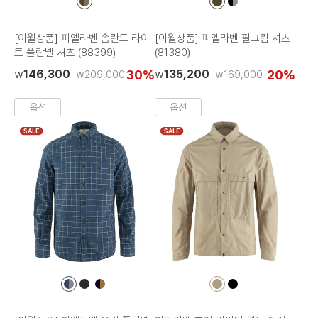
컬
컬
컬
러
러
러
칩
칩
칩
[이월상품] 피엘라벤 솜란드 라이
[이월상품] 피엘라벤 필그림 셔츠
트 플란넬 셔츠 (88399)
(81380)
146,300
30%
135,200
20%
209,000
169,000
₩
₩
₩
₩
옵션
옵션
SALE
SALE
컬
컬
컬
컬
컬
러
러
러
러
러
칩
칩
칩
칩
칩