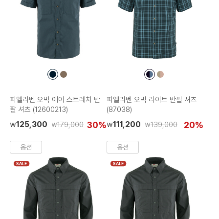
컬
컬
컬
컬
러
러
러
러
칩
칩
칩
칩
피엘라벤 오빅 에어 스트레치 반
피엘라벤 오빅 라이트 반팔 셔츠
팔 셔츠 (12600213)
(87038)
125,300
30%
111,200
20%
179,000
139,000
₩
₩
₩
₩
옵션
옵션
SALE
SALE