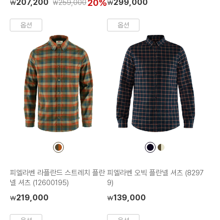
207,200
20%
299,000
259,000
₩
₩
₩
옵션
옵션
컬
컬
컬
러
러
러
칩
칩
칩
피엘라벤 라플란드 스트레치 플란
피엘라벤 오빅 플란넬 셔츠 (8297
넬 셔츠 (12600195)
9)
219,000
139,000
₩
₩