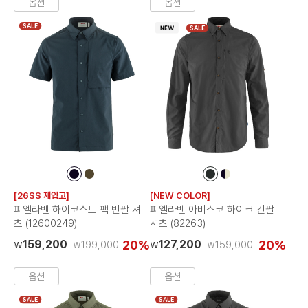
옵션
옵션
SALE
SALE
컬
컬
컬
컬
러
러
러
러
[26SS 재입고]
[NEW COLOR]
칩
칩
칩
칩
피엘라벤 하이코스트 팩 반팔 셔
피엘라벤 아비스코 하이크 긴팔
츠 (12600249)
셔츠 (82263)
159,200
20%
127,200
20%
199,000
159,000
₩
₩
₩
₩
옵션
옵션
SALE
SALE