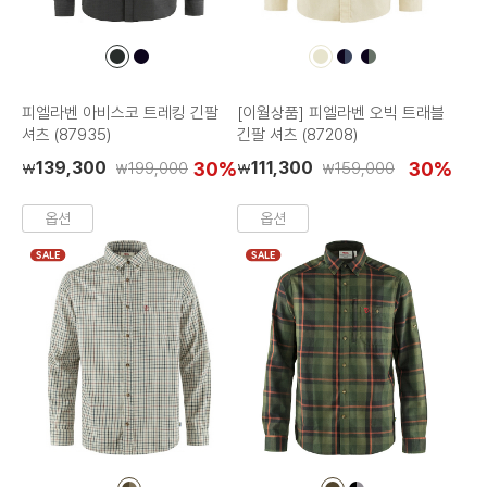
컬
컬
컬
컬
컬
러
러
러
러
러
칩
칩
칩
칩
칩
피엘라벤 아비스코 트레킹 긴팔
[이월상품] 피엘라벤 오빅 트래블
셔츠 (87935)
긴팔 셔츠 (87208)
139,300
30%
111,300
30%
199,000
159,000
₩
₩
₩
₩
옵션
옵션
SALE
SALE