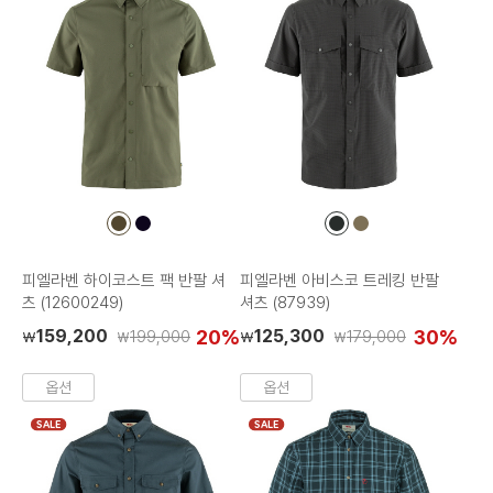
컬
컬
컬
컬
러
러
러
러
칩
칩
칩
칩
피엘라벤 하이코스트 팩 반팔 셔
피엘라벤 아비스코 트레킹 반팔
츠 (12600249)
셔츠 (87939)
159,200
20%
125,300
30%
199,000
179,000
₩
₩
₩
₩
옵션
옵션
SALE
SALE