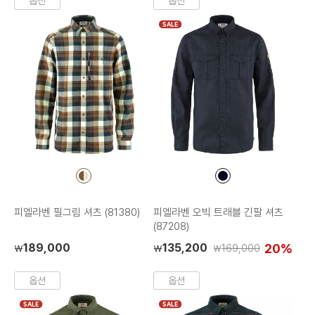
옵션
옵션
SALE
컬
컬
러
러
칩
칩
피엘라벤 필그림 셔츠 (81380)
피엘라벤 오빅 트래블 긴팔 셔츠
(87208)
189,000
135,200
20%
169,000
₩
₩
₩
옵션
옵션
SALE
SALE