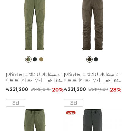
컬
컬
컬
컬
컬
러
러
러
러
러
칩
칩
칩
칩
칩
[이월상품] 피엘라벤 아비스코 라
[이월상품] 피엘라벤 아비스코 라
이트 트레킹 트라우저 레귤러 (82
이트 트레킹 트라우저 레귤러 (82
890R)
890R)
231,200
20%
231,200
28%
289,000
319,000
₩
₩
₩
₩
옵션
옵션
SALE