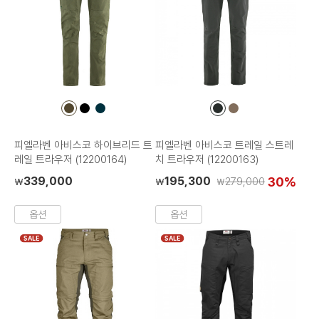
컬
컬
컬
컬
컬
러
러
러
러
러
칩
칩
칩
칩
칩
피엘라벤 아비스코 하이브리드 트
피엘라벤 아비스코 트레일 스트레
레일 트라우저 (12200164)
치 트라우저 (12200163)
339,000
195,300
30%
279,000
₩
₩
₩
옵션
옵션
SALE
SALE