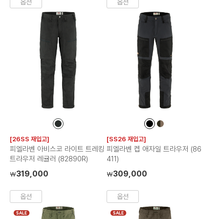
옵션
옵션
컬
컬
컬
러
러
러
[26SS 재입고]
[SS26 재입고]
칩
칩
칩
피엘라벤 아비스코 라이트 트레킹
피엘라벤 켑 애자일 트라우저 (86
트라우저 레귤러 (82890R)
411)
319,000
309,000
₩
₩
옵션
옵션
SALE
SALE