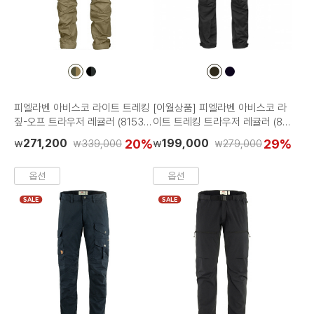
컬
컬
컬
컬
러
러
러
러
칩
칩
칩
칩
피엘라벤 아비스코 라이트 트레킹
[이월상품] 피엘라벤 아비스코 라
짚-오프 트라우저 레귤러 (81535
이트 트레킹 트라우저 레귤러 (82
R)
890R)
271,200
20%
199,000
29%
339,000
279,000
₩
₩
₩
₩
옵션
옵션
SALE
SALE