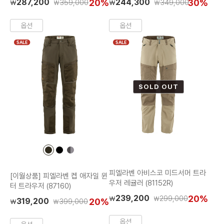
287,200
20%
244,300
30%
359,000
349,000
₩
₩
₩
₩
옵션
옵션
SALE
SALE
SOLD OUT
컬
컬
컬
러
러
러
칩
칩
칩
피엘라벤 아비스코 미드서머 트라
[이월상품] 피엘라벤 켑 애자일 윈
우저 레귤러 (81152R)
터 트라우저 (87160)
239,200
20%
299,000
₩
₩
319,200
20%
399,000
₩
₩
옵션