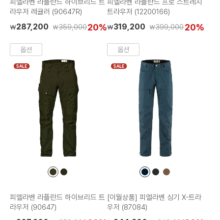
피엘라벤 라플란드 하이브리드 트
피엘라벤 라플란드 프로 스트레치
라우저 레귤러 (90647R)
트라우저 (12200166)
287,200
20%
319,200
20%
359,000
399,000
₩
₩
₩
₩
옵션
옵션
SALE
SALE
컬
컬
컬
컬
컬
러
러
러
러
러
칩
칩
칩
칩
칩
피엘라벤 라플란드 하이브리드 트
[이월상품] 피엘라벤 싱기 X-트라
라우저 (90647)
우저 (87084)