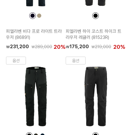
컬
컬
컬
러
러
러
칩
칩
칩
피엘라벤 비다 프로 라이트 트라
피엘라벤 하이 코스트 하이크 트
우저 (86891)
라우저 레귤러 (81523R)
231,200
20%
175,200
20%
289,000
219,000
₩
₩
₩
₩
옵션
옵션