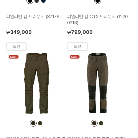
컬
컬
컬
컬
러
러
러
러
칩
칩
칩
칩
피엘라벤 켑 트라우저 (87176)
피엘라벤 켑 GTX 트라우저 (1220
0218)
349,000
799,000
₩
₩
옵션
옵션
SALE
SALE
컬
컬
컬
컬
러
러
러
러
칩
칩
칩
칩