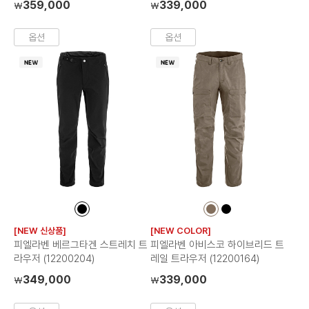
359,000
339,000
₩
₩
옵션
옵션
컬
컬
컬
러
러
러
[NEW 신상품]
[NEW COLOR]
칩
칩
칩
피엘라벤 베르그타겐 스트레치 트
피엘라벤 아비스코 하이브리드 트
라우저 (12200204)
레일 트라우저 (12200164)
349,000
339,000
₩
₩