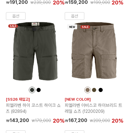
191,200
20%
159,200
20%
239,000
199,000
₩
₩
₩
₩
옵션
옵션
SALE
SALE
컬
컬
컬
컬
컬
러
러
러
러
러
[SS26 재입고]
[NEW COLOR]
칩
칩
칩
칩
칩
피엘라벤 하이 코스트 하이크 쇼
피엘라벤 아비스코 하이브리드 트
츠 (82894)
레일 쇼츠 (12200209)
143,200
20%
167,200
20%
179,000
209,000
₩
₩
₩
₩