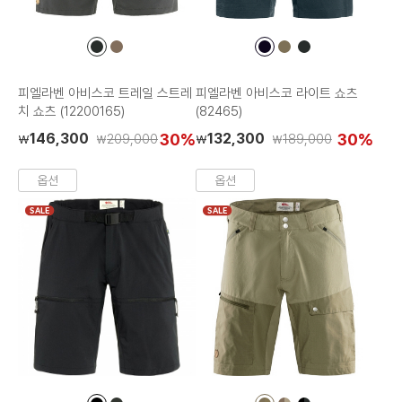
컬
컬
컬
컬
컬
러
러
러
러
러
칩
칩
칩
칩
칩
피엘라벤 아비스코 트레일 스트레
피엘라벤 아비스코 라이트 쇼츠
치 쇼츠 (12200165)
(82465)
146,300
30%
132,300
30%
209,000
189,000
₩
₩
₩
₩
옵션
옵션
SALE
SALE