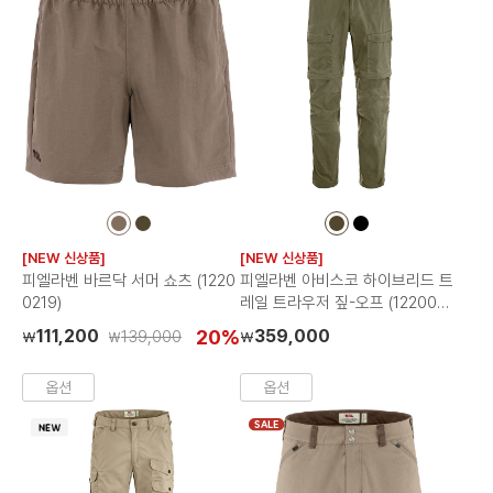
컬
컬
컬
컬
러
러
러
러
[NEW 신상품]
[NEW 신상품]
칩
칩
칩
칩
피엘라벤 바르닥 서머 쇼츠 (1220
피엘라벤 아비스코 하이브리드 트
0219)
레일 트라우저 짚-오프 (1220022
2)
111,200
20%
359,000
139,000
₩
₩
₩
옵션
옵션
SALE