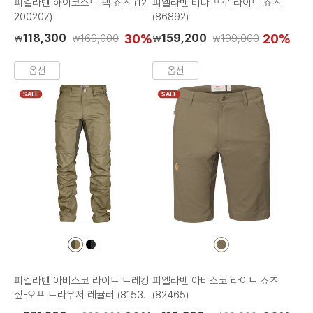
피엘라벤 하이코스트 팩 쇼츠 (12
피엘라벤 비다 프로 라이트 쇼츠
200207)
(86892)
118,300
30%
159,200
20%
169,000
199,000
₩
₩
₩
₩
옵션
옵션
SALE
SALE
컬
컬
컬
러
러
러
칩
칩
칩
피엘라벤 아비스코 라이트 트레킹
피엘라벤 아비스코 라이트 쇼츠
짚-오프 트라우저 레귤러 (81535
(82465)
R)