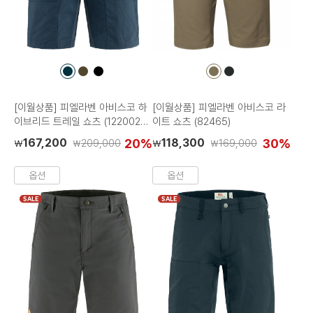
컬
컬
컬
컬
컬
러
러
러
러
러
칩
칩
칩
칩
칩
[이월상품] 피엘라벤 아비스코 하
[이월상품] 피엘라벤 아비스코 라
이브리드 트레일 쇼츠 (1220020
이트 쇼츠 (82465)
9)
167,200
20%
118,300
30%
209,000
169,000
₩
₩
₩
₩
옵션
옵션
SALE
SALE