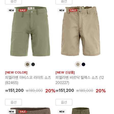
옵션
옵션
SALE
SALE
컬
컬
컬
컬
러
러
러
러
[NEW COLOR]
[NEW 신상품]
칩
칩
칩
칩
피엘라벤 아비스코 라이트 쇼츠
피엘라벤 바르닥 릴렉스 쇼츠 (12
(82465)
200227)
151,200
20%
151,200
20%
189,000
189,000
₩
₩
₩
₩
옵션
옵션
SALE