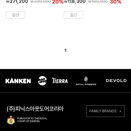
271,200
20%
118,300
30%
339,000
169,000
₩
₩
₩
₩
옵션
옵션
1
(주)피닉스아웃도어코리아
FAMILY BRANDS +