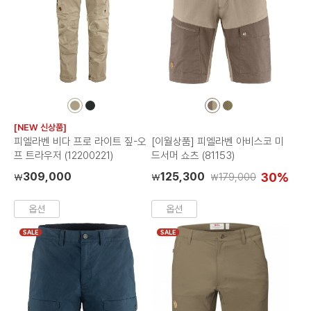
컬
컬
컬
컬
러
러
러
러
[NEW 신상품]
칩
칩
칩
칩
피엘라벤 비다 프로 라이트 짚-오
[이월상품] 피엘라벤 아비스코 미
프 트라우저 (12200221)
드서머 쇼츠 (81153)
309,000
125,300
30%
179,000
₩
₩
₩
옵션
옵션
SALE
SALE