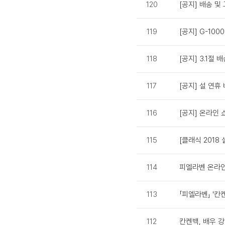
120
[공지] 배송 및
119
[공지] G-10
118
[공지] 3.1절 
117
[공지] 설 연휴
116
[공지] 온라인
115
[클래식 2018
114
피엘라벤 온라인
113
「피엘라벤」 '칸
112
칸켄백, 배우 