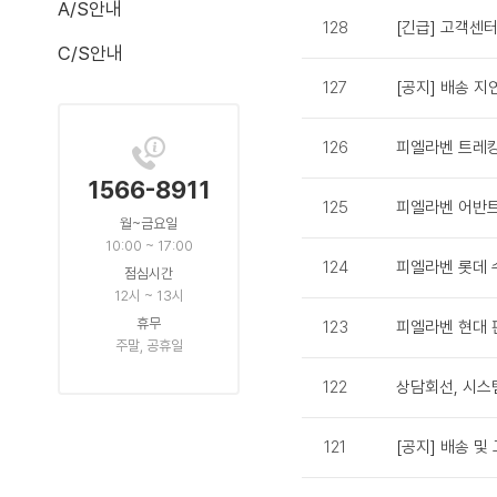
A/S안내
128
[긴급] 고객센
C/S안내
127
[공지] 배송 지
126
피엘라벤 트레킹
1566-8911
125
피엘라벤 어반
월~금요일
10:00 ~ 17:00
124
피엘라벤 롯데 
점심시간
12시 ~ 13시
휴무
123
피엘라벤 현대 
주말, 공휴일
122
상담회선, 시스
121
[공지] 배송 및