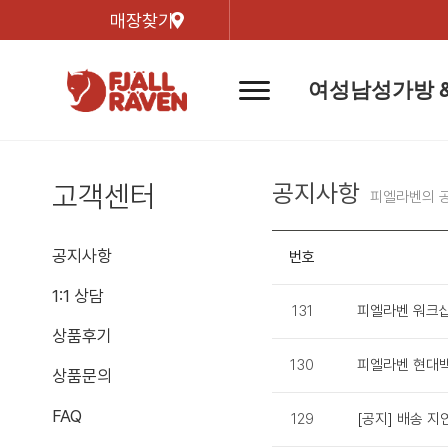
매장찾기
여성
남성
가방 
네
비
게
이
신제품
신제품
자켓
자켓
신제
신제품
컬렉
션
버
고객센터
공지사항
튼
피엘라벤의 
트레킹 자켓
트레킹 자켓
리미티
쉘 자켓
쉘 자켓
바르닥
공지사항
번호
윈드 자켓
윈드 자켓
호야 
인기검색어
티셔
1:1 상담
라이프스타일 자켓
라이프스타일 자켓
131
피엘라벤 워크샵
경량트
다운 & 패딩 자켓
다운 & 패딩 자켓
상품후기
고어텍
130
피엘라벤 현대
베스트
베스트
상품문의
베르그
FAQ
129
[공지] 배송 지