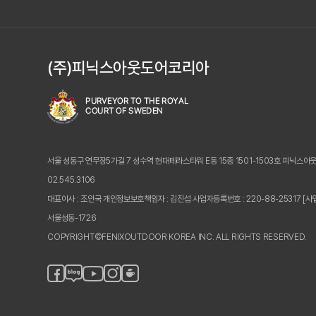
(주)피닉스아웃도어코리아
서울 성동구 연무장5가길 7 성수역 현대테라스타워 E동 15층 1501-1503호 피닉스아
02.545.3106
대표이사 : 조인국 개인정보보호책임자 : 김진섭
사업자등록번호 : 220-88-25317
[사
서울성동-1726
COPYRIGHT©FENIXOUTDOOR KOREA INC. ALL RIGHTS RESERVED.
페
블
인
카
유
이
로
스
페
튜
스
그
타
브
북
그
램