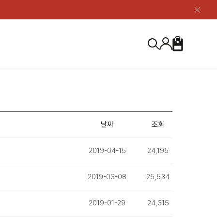
닫
기
버
튼
장
검
바
색
구
니
S
등산화
등산화
ABOUT US
아울렛
아울렛
하이 & 미드컷
하이 & 미드컷
브랜드 소개
검
로우컷
로우컷
지속가능성
색
날짜
조회
하
신발용품
신발용품
제품가이드
기
 코스트
2019-04-15
24,195
소재
제품관리
2019-03-08
25,534
2019-01-29
24,315