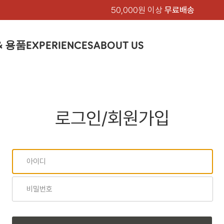
50,000원 이상
무료배송
& 용품
EXPERIENCES
ABOUT US
품
상의
상의
칸켄
하의
하의
아티클
백팩 & 가방
악세서리
악세서리
EXPERIENCE
브랜드소개
텐트&침낭
션
여성
남성
가방 & 용품
피엘라벤 클래식
지속가능성
셔츠
셔츠
칸켄백
트레킹 바지
트레킹 바지
트레킹 백팩
모자 & 비니
모자 & 비니
텐트
아티클
드 에디션
자켓
자켓
칸켄
로그인/회원가입
플리스
플리스
칸켄악세서리
라이프스타일 바지
스트레치 바지
데이팩
벨트 & 스카프
벨트 & 스카프
슬리핑백
피엘라벤 폴라
피엘라벤 클래식
제품가이드
상의
상의
백팩 & 가방
티셔츠
티셔츠
스트레치 바지
라이프스타일 바지
여행 가방
장갑
장갑
피엘라벤 폴라
사이클링
하의
하의
텐트 & 침낭
폭스트레킹
소재
츠
썬 후디
라트 자켓
쇼츠
캡
하이
스웨터
스웨터
반바지 & 스커트
반바지
여행 액세서리
기타
기타
폭스트레킹
레킹
액세서리
액세서리
아울렛
제품관리
베이스레이어
베이스레이어
보온 바지
보온 바지
데이팩
스
등산화
등산화
힙팩 & 크로스백
타겐
아울렛
아울렛