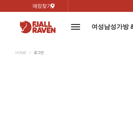
매장찾기
여성
남성
가방 
네
비
게
이
신제품
신제품
자켓
자켓
신제
신제품
컬렉
션
버
HOME
로그인
튼
트레킹 자켓
트레킹 자켓
리미티
쉘 자켓
쉘 자켓
바르닥
윈드 자켓
윈드 자켓
호야 
인기검색어
티셔
라이프스타일 자켓
라이프스타일 자켓
경량트
다운 & 패딩 자켓
다운 & 패딩 자켓
고어텍
베스트
베스트
베르그