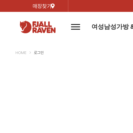
매장찾기
여성
남성
가방 
네
비
게
이
신제품
신제품
자켓
자켓
신제
신제품
컬렉
션
버
HOME
로그인
튼
트레킹 자켓
트레킹 자켓
리미티
쉘 자켓
쉘 자켓
바르닥
윈드 자켓
윈드 자켓
호야 
인기검색어
티셔
라이프스타일 자켓
라이프스타일 자켓
경량트
다운 & 패딩 자켓
다운 & 패딩 자켓
고어텍
베스트
베스트
베르그