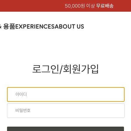
50,000원 이상
무료배송
& 용품
EXPERIENCES
ABOUT US
품
상의
상의
칸켄
하의
하의
아티클
백팩 & 가방
악세서리
악세서리
EXPERIENCE
브랜드소개
텐트&침낭
션
여성
남성
가방 & 용품
피엘라벤 클래식
지속가능성
셔츠
셔츠
칸켄백
트레킹 바지
트레킹 바지
트레킹 백팩
모자 & 비니
모자 & 비니
텐트
아티클
드 에디션
자켓
자켓
칸켄
로그인/회원가입
플리스
플리스
칸켄악세서리
라이프스타일 바지
스트레치 바지
데이팩
벨트 & 스카프
벨트 & 스카프
슬리핑백
피엘라벤 폴라
피엘라벤 클래식
제품가이드
상의
상의
백팩 & 가방
티셔츠
티셔츠
스트레치 바지
라이프스타일 바지
여행 가방
장갑
장갑
피엘라벤 폴라
사이클링
하의
하의
텐트 & 침낭
폭스트레킹
소재
츠
썬 후디
라트 자켓
쇼츠
캡
하이
스웨터
스웨터
반바지 & 스커트
반바지
여행 액세서리
기타
기타
폭스트레킹
레킹
액세서리
액세서리
아울렛
제품관리
베이스레이어
베이스레이어
보온 바지
보온 바지
데이팩
스
등산화
등산화
힙팩 & 크로스백
타겐
아울렛
아울렛