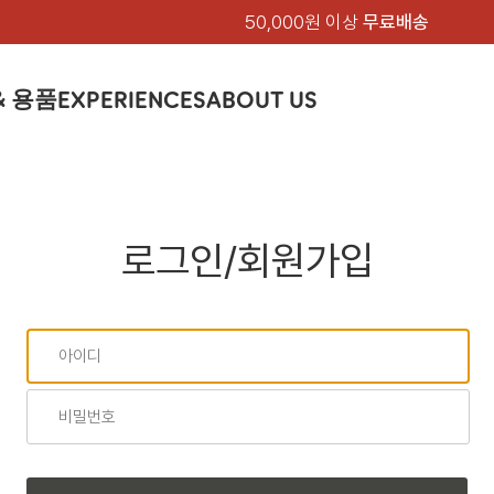
50,000원 이상
무료배송
& 용품
EXPERIENCES
ABOUT US
품
상의
상의
칸켄
하의
하의
아티클
백팩 & 가방
악세서리
악세서리
EXPERIENCE
브랜드소개
텐트&침낭
션
여성
남성
가방 & 용품
피엘라벤 클래식
지속가능성
셔츠
셔츠
칸켄백
트레킹 바지
트레킹 바지
트레킹 백팩
모자 & 비니
모자 & 비니
텐트
아티클
드 에디션
자켓
자켓
칸켄
로그인/회원가입
플리스
플리스
칸켄악세서리
라이프스타일 바지
스트레치 바지
데이팩
벨트 & 스카프
벨트 & 스카프
슬리핑백
피엘라벤 폴라
피엘라벤 클래식
제품가이드
상의
상의
백팩 & 가방
티셔츠
티셔츠
스트레치 바지
라이프스타일 바지
여행 가방
장갑
장갑
피엘라벤 폴라
사이클링
하의
하의
텐트 & 침낭
폭스트레킹
소재
츠
썬 후디
라트 자켓
쇼츠
캡
하이
스웨터
스웨터
반바지 & 스커트
반바지
여행 액세서리
기타
기타
폭스트레킹
레킹
액세서리
액세서리
아울렛
제품관리
베이스레이어
베이스레이어
보온 바지
보온 바지
데이팩
스
등산화
등산화
힙팩 & 크로스백
타겐
아울렛
아울렛