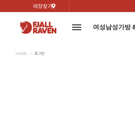
매장찾기
여성
남성
가방 
네
비
게
이
신제품
신제품
자켓
자켓
신제
신제품
컬렉
션
버
HOME
로그인
튼
트레킹 자켓
트레킹 자켓
리미티
쉘 자켓
쉘 자켓
바르닥
윈드 자켓
윈드 자켓
호야 
인기검색어
티셔
라이프스타일 자켓
라이프스타일 자켓
경량트
다운 & 패딩 자켓
다운 & 패딩 자켓
고어텍
베스트
베스트
베르그