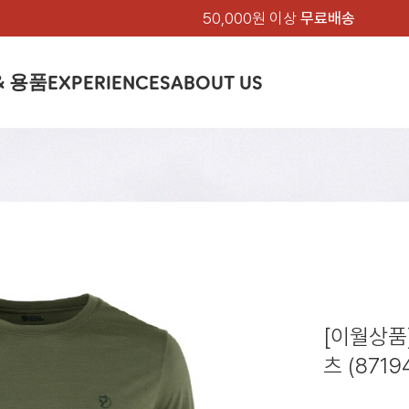
50,000원 이상
무료배송
& 용품
EXPERIENCES
ABOUT US
품
상의
상의
칸켄
하의
하의
아티클
백팩 & 가방
악세서리
악세서리
EXPERIENCE
브랜드소개
텐트&침낭
션
여성
남성
가방 & 용품
피엘라벤 클래식
지속가능성
셔츠
셔츠
칸켄백
트레킹 바지
트레킹 바지
트레킹 백팩
모자 & 비니
모자 & 비니
텐트
아티클
드 에디션
자켓
자켓
칸켄
플리스
플리스
칸켄악세서리
라이프스타일 바지
스트레치 바지
데이팩
벨트 & 스카프
벨트 & 스카프
슬리핑백
피엘라벤 폴라
피엘라벤 클래식
제품가이드
상의
상의
백팩 & 가방
티셔츠
티셔츠
스트레치 바지
라이프스타일 바지
여행 가방
장갑
장갑
피엘라벤 폴라
사이클링
하의
하의
텐트 & 침낭
폭스트레킹
소재
츠
썬 후디
라트 자켓
쇼츠
캡
하이
스웨터
스웨터
반바지 & 스커트
반바지
여행 액세서리
기타
기타
폭스트레킹
레킹
액세서리
액세서리
아울렛
제품관리
베이스레이어
베이스레이어
보온 바지
보온 바지
데이팩
스
등산화
등산화
[이월상품
힙팩 & 크로스백
타겐
아울렛
아울렛
츠 (8719