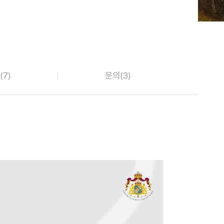
(
7
)
문의(
3
)