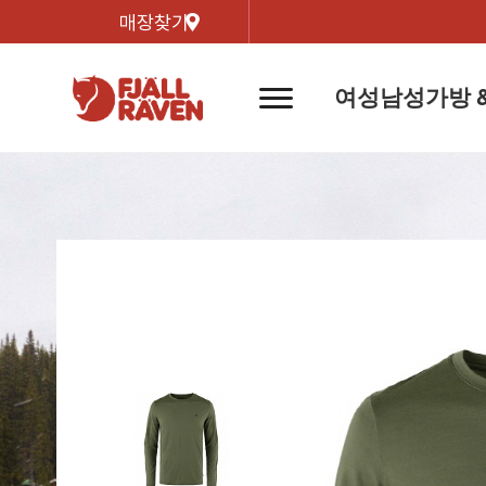
매장찾기
여성
남성
가방 
네
비
게
이
신제품
신제품
자켓
자켓
신제
신제품
컬렉
션
버
튼
트레킹 자켓
트레킹 자켓
리미티
쉘 자켓
쉘 자켓
바르닥
윈드 자켓
윈드 자켓
호야 
인기검색어
티셔
라이프스타일 자켓
라이프스타일 자켓
경량트
다운 & 패딩 자켓
다운 & 패딩 자켓
고어텍
베스트
베스트
베르그