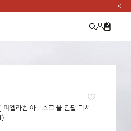
닫
기
버
튼
장
검
바
색
구
니
S
등산화
등산화
ABOUT US
아울렛
아울렛
하이 & 미드컷
하이 & 미드컷
브랜드 소개
검
로우컷
로우컷
지속가능성
색
하
신발용품
신발용품
제품가이드
기
 코스트
소재
제품관리
] 피엘라벤 아비스코 울 긴팔 티셔
4)