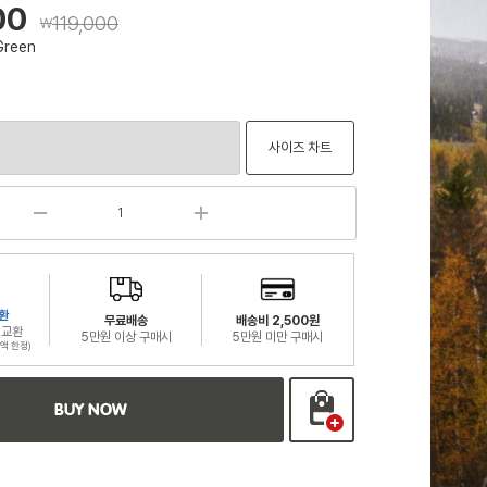
00
119,000
￦
Green
사이즈 차트
환
무료배송
배송비 2,500원
 교환
5만원 이상 구매시
5만원 미만 구매시
액 한정)
BUY NOW