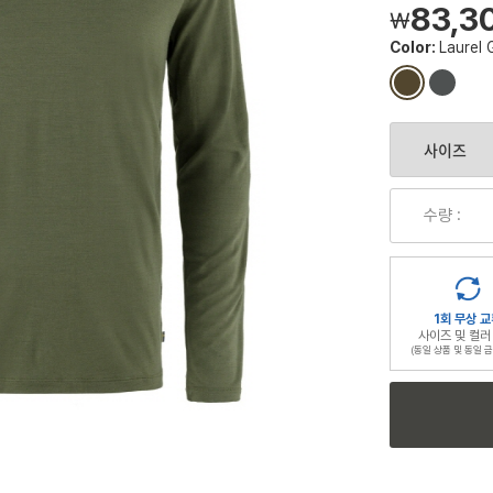
83,3
￦
Color:
Laurel 
컬
컬
러
러
칩
칩
수량 :
1회 무상 교
사이즈 및 컬러
(동일 상품 및 동일 금