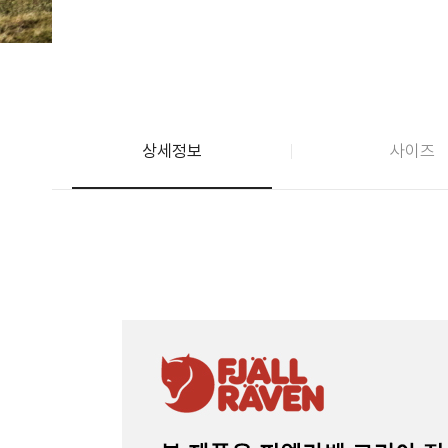
상세정보
사이즈