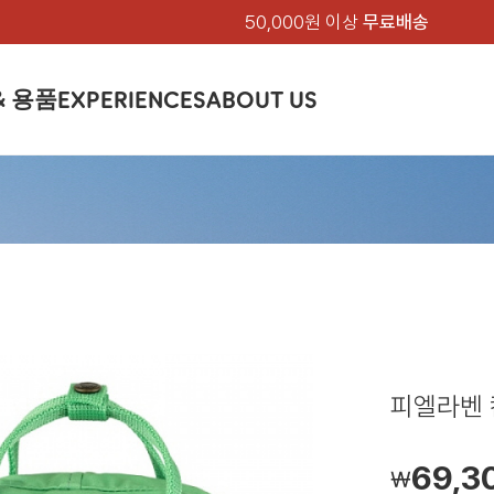
50,000원 이상
무료배송
& 용품
EXPERIENCES
ABOUT US
품
상의
상의
칸켄
하의
하의
아티클
백팩 & 가방
악세서리
악세서리
EXPERIENCE
브랜드소개
텐트&침낭
션
여성
남성
가방 & 용품
피엘라벤 클래식
지속가능성
셔츠
셔츠
칸켄백
트레킹 바지
트레킹 바지
트레킹 백팩
모자 & 비니
모자 & 비니
텐트
아티클
드 에디션
자켓
자켓
칸켄
플리스
플리스
칸켄악세서리
라이프스타일 바지
스트레치 바지
데이팩
벨트 & 스카프
벨트 & 스카프
슬리핑백
피엘라벤 폴라
피엘라벤 클래식
제품가이드
상의
상의
백팩 & 가방
티셔츠
티셔츠
스트레치 바지
라이프스타일 바지
여행 가방
장갑
장갑
피엘라벤 폴라
사이클링
하의
하의
텐트 & 침낭
폭스트레킹
소재
츠
썬 후디
라트 자켓
쇼츠
캡
하이
스웨터
스웨터
반바지 & 스커트
반바지
여행 액세서리
기타
기타
폭스트레킹
레킹
액세서리
액세서리
아울렛
제품관리
베이스레이어
베이스레이어
보온 바지
보온 바지
데이팩
스
등산화
등산화
피엘라벤 칸켄
힙팩 & 크로스백
타겐
아울렛
아울렛
69,3
￦