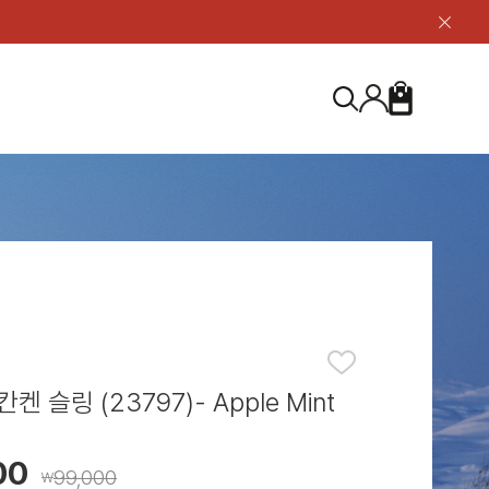
닫
기
버
튼
장
검
바
색
구
니
S
등산화
등산화
ABOUT US
아울렛
아울렛
하이 & 미드컷
하이 & 미드컷
브랜드 소개
검
로우컷
로우컷
지속가능성
색
하
신발용품
신발용품
제품가이드
기
 코스트
소재
제품관리
 슬링 (23797)- Apple Mint
00
99,000
￦