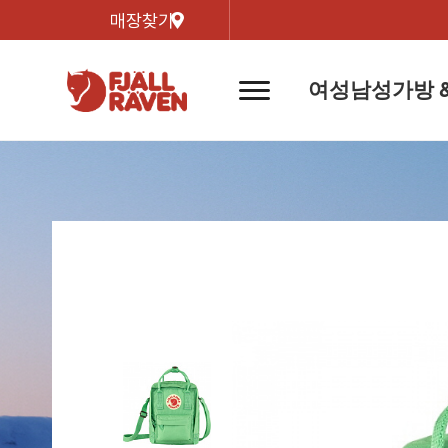
매장찾기
여성
남성
가방 
네
비
게
이
신제품
신제품
자켓
자켓
신제
신제품
컬렉
션
버
튼
트레킹 자켓
트레킹 자켓
리미티
쉘 자켓
쉘 자켓
바르닥
윈드 자켓
윈드 자켓
호야 
인기검색어
티셔
라이프스타일 자켓
라이프스타일 자켓
경량트
다운 & 패딩 자켓
다운 & 패딩 자켓
고어텍
베스트
베스트
베르그