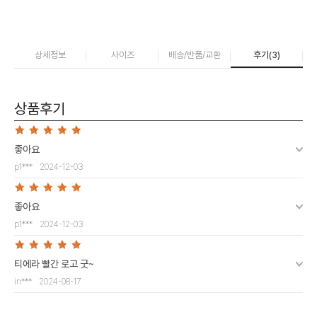
상세정보
사이즈
배송/반품/교환
후기(
3
)
상품후기
좋아요
p1***
2024-12-03
좋아요
p1***
2024-12-03
티에라 빨간 로고 굿~
in***
2024-08-17