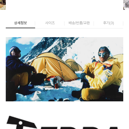
상세정보
사이즈
배송/반품/교환
후기(
3
)