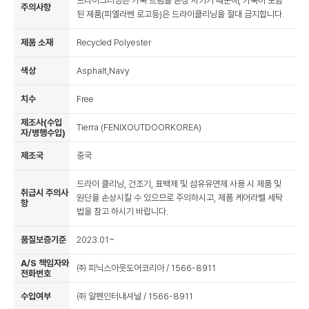
드라이크리닝은 가죽 트림을 손상 시키기 때문에, 가죽이 포함
주의사항
된 제품(피엘라벤 로고등)은 드라이클리닝을 절대 금지합니다.
제품 소재
Recycled Polyester
색상
Asphalt,Navy
치수
Free
제조사(수입
Tierra (FENIXOUTDOORKOREA)
자/병행수입)
제조국
중국
드라이 클리닝, 건조기, 표백제 및 섬유유연제 사용 시 제품 및
취급시 주의사
원단을 손상시킬 수 있으므로 주의하시고, 제품 케어라벨 세탁
항
법을 참고 하시기 바랍니다.
품질보증기준
2023.01~
A/S 책임자와
㈜ 피닉스아웃도어코리아 / 1566-8911
전화번호
수입여부
㈜ 알펜인터내셔널 / 1566-8911