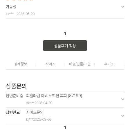
기능성
kk***
2025-06-20
1
상품후기 작성
상세정보
사이즈
배송/반품/교환
후기(
1
)
상품문의
답변준비중
피엘라벤 아비스코 썬 후디 (87199)
dh***
2026-04-09
답변완료
사이즈문의
kj***
2025-03-09
1