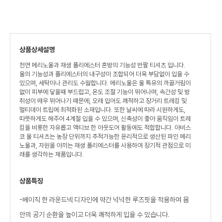
상품상세설명
천연 메리노울과 재생 폴리에스터 혼방의 기능성 반팔 티셔츠 입니다.
울의 기능성과 폴리에스터의 내구성이 조합되어 더욱 부담없이 입을 수
있으며, 세탁이나 관리도 수월합니다. 메리노울은 울 특유의 까끌거림이
없이 피부에 닿을때 부드럽고, 온도 조절 기능이 뛰어나며, 속건성 및 방
취성이 매우 뛰어나기 때문에, 오래 입어도 쾌적하고 장거리 트레킹 및
멀티데이 트립에 최적화된 소재입니다. 또한 날씨에 따라 시원하게도,
따뜻하게도 해주어 4계절 입을 수 있으며, 신축성이 좋아 움직임이 트레
킹을 비롯한 자유롭고 액티브 한 아웃도어 활동에도 적합합니다. 아비스
코 울 티셔츠는 농장 단위까지 추적가능한 윤리적으로 생산된 파인 메리
노울과, 자원을 아끼는 재생 폴리에스터를 사용하여 장기적 관점으로 미
래를 생각하는 제품입니다.
상품특징
-베이직 한 라운드넥 디자인에 약간 넉넉한 루즈핏을 적용하여 몸
안의 공기 순환을 높이고 더욱 쾌적하게 입을 수 있습니다.