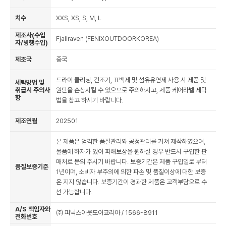
치수
XXS, XS, S, M, L
제조사(수입
Fjallraven (FENIXOUTDOORKOREA)
자/병행수입)
제조국
중국
드라이 클리닝, 건조기, 표백제 및 섬유유연제 사용 시 제품 및
세탁방법 및
취급시 주의사
원단을 손상시킬 수 있으므로 주의하시고, 제품 케어라벨 세탁
항
법을 참고 하시기 바랍니다.
제조연월
202501
본 제품은 엄격한 품질관리와 공정관리를 거쳐 제작하였으며,
물품에 하자가 있어 피해보상을 원하실 경우 반드시 구입한 판
매처로 문의 주시기 바랍니다. 보증기간은 제품 구입일로 부터
품질보증기준
1년이며, 소비자 부주의에 의한 파손 및 품질이상에 대한 보증
은 지지 않습니다. 보증기간이 경과한 제품은 고객부담으로 수
선 가능합니다.
A/S 책임자와
㈜ 피닉스아웃도어코리아 / 1566-8911
전화번호