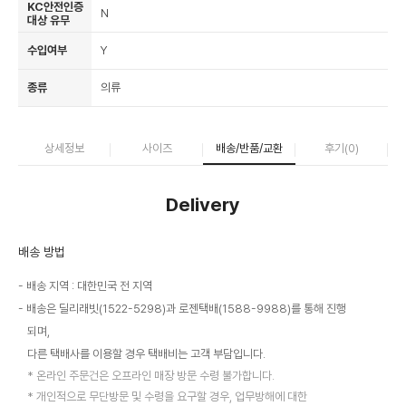
KC안전인증
N
대상 유무
수입여부
Y
종류
의류
상세정보
사이즈
배송/반품/교환
후기(
0
)
Delivery
배송 방법
배송 지역 : 대한민국 전 지역
배송은 딜리래빗(1522-5298)과 로젠택배(1588-9988)를 통해 진행
되며,
다른 택배사를 이용할 경우 택배비는 고객 부담입니다.
온라인 주문건은 오프라인 매장 방문 수령 불가합니다.
개인적으로 무단방문 및 수령을 요구할 경우, 업무방해에 대한