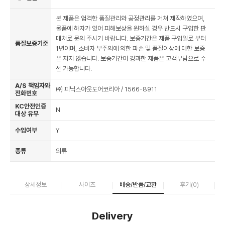
본 제품은 엄격한 품질관리와 공정관리를 거쳐 제작하였으며,
물품에 하자가 있어 피해보상을 원하실 경우 반드시 구입한 판
매처로 문의 주시기 바랍니다. 보증기간은 제품 구입일로 부터
품질보증기준
1년이며, 소비자 부주의에 의한 파손 및 품질이상에 대한 보증
은 지지 않습니다. 보증기간이 경과한 제품은 고객부담으로 수
선 가능합니다.
A/S 책임자와
㈜ 피닉스아웃도어코리아 / 1566-8911
전화번호
KC안전인증
N
대상 유무
수입여부
Y
종류
의류
상세정보
사이즈
배송/반품/교환
후기(
0
)
Delivery