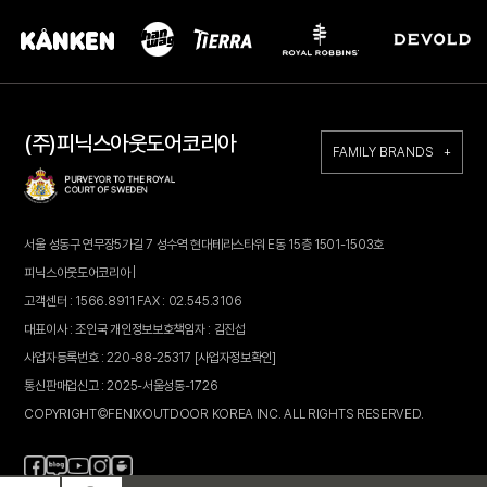
(주)피닉스아웃도어코리아
FAMILY BRANDS +
서울 성동구 연무장5가길 7 성수역 현대테라스타워 E동 15층 1501-1503호
피닉스아웃도어코리아 |
고객센터 : 1566.8911 FAX : 02.545.3106
대표이사 : 조인국 개인정보보호책임자 : 김진섭
사업자등록번호 : 220-88-25317
[사업자정보확인]
통신판매업신고 : 2025-서울성동-1726
COPYRIGHT©FENIXOUTDOOR KOREA INC. ALL RIGHTS RESERVED.
페
블
인
카
유
이
로
스
페
튜