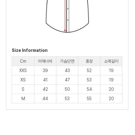
Size Information
Cm
어깨너비
가슴단면
총장
소매길이
XXS
39
43
52
19
XS
41
47
53
19
S
42
50
54
20
M
44
53
55
20