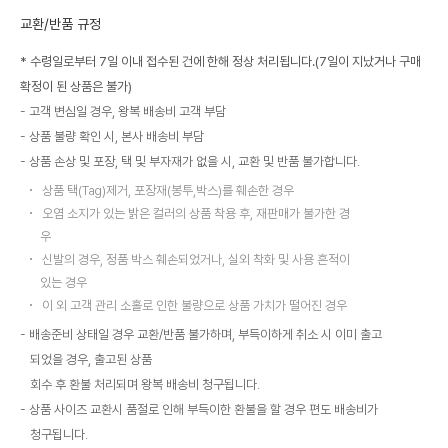
교환/반품 규정
* 수령일로부터 7일 이내 접수된 건에 한해 정상 처리됩니다.(7일이 지났거나 구매
확정이 된 상품은 불가)
고객 변심일 경우, 왕복 배송비 고객 부담
상품 불량 확인 시, 본사 배송비 부담
상품 손상 및 포장, 택 및 부자재가 없을 시, 교환 및 반품 불가합니다.
상품 택(Tag)제거, 포장재(봉투,박스)를 훼손한 경우
오염 소지가 있는 밝은 컬러의 상품 착용 후, 재판매가 불가한 경
우
신발의 경우, 정품 박스 훼손되었거나, 실외 착화 및 사용 흔적이
있는 경우
이 외 고객 관리 소홀로 인한 불량으로 상품 가치가 떨어진 경우
배송준비 상태일 경우 교환/반품 불가하며, 부득이하게 취소 시 이미 출고
되었을 경우, 출고된 상품
회수 후 환불 처리되며 왕복 배송비 청구됩니다.
상품 사이즈 교환시 품절로 인해 부득이한 환불을 할 경우 편도 배송비가
청구됩니다.