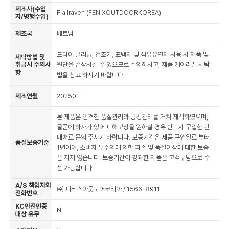
제조사(수입
Fjallraven (FENIXOUTDOORKOREA)
자/병행수입)
제조국
베트남
드라이 클리닝, 건조기, 표백제 및 섬유유연제 사용 시 제품 및
세탁방법 및
취급시 주의사
원단을 손상시킬 수 있으므로 주의하시고, 제품 케어라벨 세탁
항
법을 참고 하시기 바랍니다.
제조연월
202501
본 제품은 엄격한 품질관리와 공정관리를 거쳐 제작하였으며,
물품에 하자가 있어 피해보상을 원하실 경우 반드시 구입한 판
매처로 문의 주시기 바랍니다. 보증기간은 제품 구입일로 부터
품질보증기준
1년이며, 소비자 부주의에 의한 파손 및 품질이상에 대한 보증
은 지지 않습니다. 보증기간이 경과한 제품은 고객부담으로 수
선 가능합니다.
A/S 책임자와
㈜ 피닉스아웃도어코리아 / 1566-8911
전화번호
KC안전인증
N
대상 유무