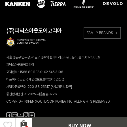
(주)피닉스아웃도어코리아
FAMILY BRANDS +
서울 성동구 연무장5가길 7 성수역 현대테라스타워 E동 15층 1501-1503호
피닉스아웃도어코리아 |
고객센터 : 1566.8911 FAX : 02.545.3106
대표이사 : 조인국 개인정보보호책임자 : 김진섭
사업자등록번호 : 220-88-25317
[사업자정보확인]
통신판매업신고 : 2025-서울성동-1726
COPYRIGHT©FENIXOUTDOOR KOREA INC. ALL RIGHTS RESERVED.
페
블
인
카
유
이
로
스
페
튜
스
그
타
브
BUY NOW