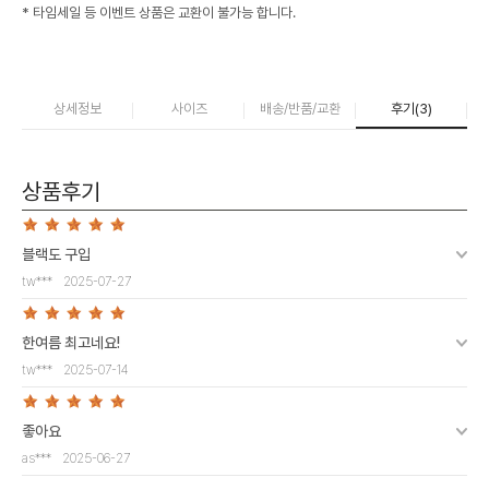
* 타임세일 등 이벤트 상품은 교환이 불가능 합니다.
상세정보
사이즈
배송/반품/교환
후기(
3
)
상품후기
블랙도 구입
tw***
2025-07-27
한여름 최고네요!
tw***
2025-07-14
좋아요
as***
2025-06-27