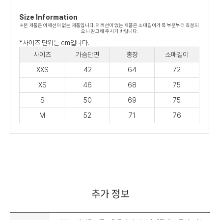
Size Information
※ 본 제품은 어깨선이 없는 제품입니다. 어깨선이 없는 제품은 소매길이가 목 부분부터 측정되
오니 참고해 주시기 바랍니다.
*사이즈 단위는 cm입니다.
사이즈
가슴단면
총장
소매길이
XXS
42
64
72
XS
46
68
75
S
50
69
75
M
52
71
76
추가 정보