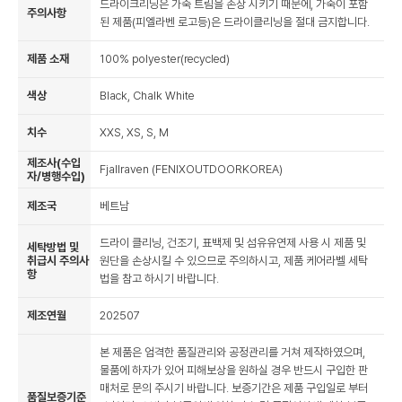
드라이크리닝은 가죽 트림을 손상 시키기 때문에, 가죽이 포함
주의사항
된 제품(피엘라벤 로고등)은 드라이클리닝을 절대 금지합니다.
제품 소재
100% polyester(recycled)
색상
Black, Chalk White
치수
XXS, XS, S, M
제조사(수입
Fjallraven (FENIXOUTDOORKOREA)
자/병행수입)
제조국
베트남
드라이 클리닝, 건조기, 표백제 및 섬유유연제 사용 시 제품 및
세탁방법 및
취급시 주의사
원단을 손상시킬 수 있으므로 주의하시고, 제품 케어라벨 세탁
항
법을 참고 하시기 바랍니다.
제조연월
202507
본 제품은 엄격한 품질관리와 공정관리를 거쳐 제작하였으며,
물품에 하자가 있어 피해보상을 원하실 경우 반드시 구입한 판
매처로 문의 주시기 바랍니다. 보증기간은 제품 구입일로 부터
품질보증기준