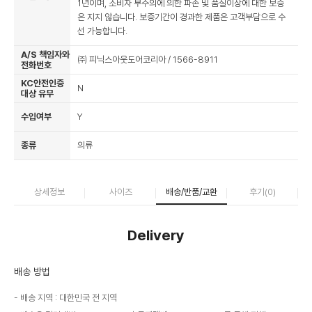
1년이며, 소비자 부주의에 의한 파손 및 품질이상에 대한 보증
은 지지 않습니다. 보증기간이 경과한 제품은 고객부담으로 수
선 가능합니다.
A/S 책임자와
㈜ 피닉스아웃도어코리아 / 1566-8911
전화번호
KC안전인증
N
대상 유무
수입여부
Y
종류
의류
상세정보
사이즈
배송/반품/교환
후기(
0
)
Delivery
배송 방법
배송 지역 : 대한민국 전 지역