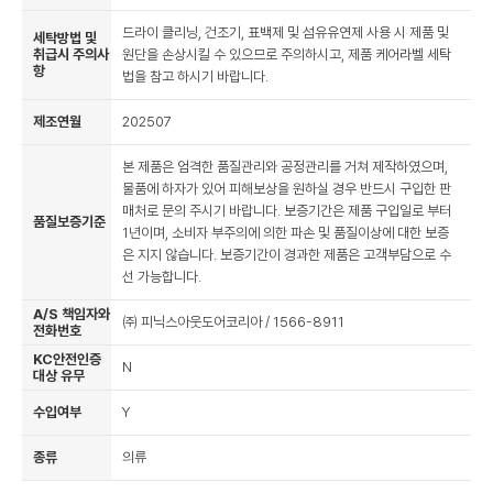
드라이 클리닝, 건조기, 표백제 및 섬유유연제 사용 시 제품 및
세탁방법 및
취급시 주의사
원단을 손상시킬 수 있으므로 주의하시고, 제품 케어라벨 세탁
항
법을 참고 하시기 바랍니다.
제조연월
202507
본 제품은 엄격한 품질관리와 공정관리를 거쳐 제작하였으며,
물품에 하자가 있어 피해보상을 원하실 경우 반드시 구입한 판
매처로 문의 주시기 바랍니다. 보증기간은 제품 구입일로 부터
품질보증기준
1년이며, 소비자 부주의에 의한 파손 및 품질이상에 대한 보증
은 지지 않습니다. 보증기간이 경과한 제품은 고객부담으로 수
선 가능합니다.
A/S 책임자와
㈜ 피닉스아웃도어코리아 / 1566-8911
전화번호
KC안전인증
N
대상 유무
수입여부
Y
종류
의류