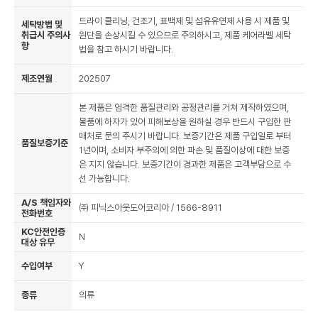
드라이 클리닝, 건조기, 표백제 및 섬유유연제 사용 시 제품 및
세탁방법 및
취급시 주의사
원단을 손상시킬 수 있으므로 주의하시고, 제품 케어라벨 세탁
항
법을 참고 하시기 바랍니다.
제조연월
202507
본 제품은 엄격한 품질관리와 공정관리를 거쳐 제작하였으며,
물품에 하자가 있어 피해보상을 원하실 경우 반드시 구입한 판
매처로 문의 주시기 바랍니다. 보증기간은 제품 구입일로 부터
품질보증기준
1년이며, 소비자 부주의에 의한 파손 및 품질이상에 대한 보증
은 지지 않습니다. 보증기간이 경과한 제품은 고객부담으로 수
선 가능합니다.
A/S 책임자와
㈜ 피닉스아웃도어코리아 / 1566-8911
전화번호
KC안전인증
N
대상 유무
수입여부
Y
종류
의류