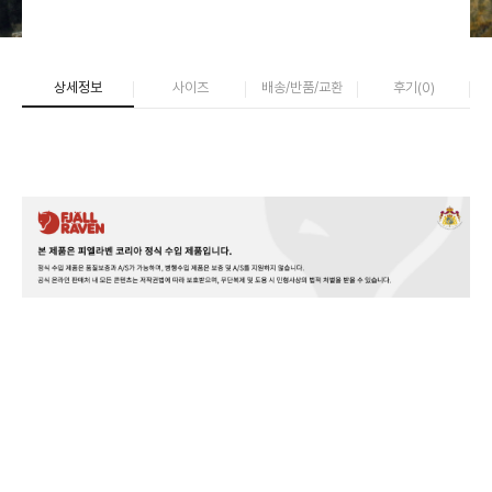
상세정보
사이즈
배송/반품/교환
후기(
0
)