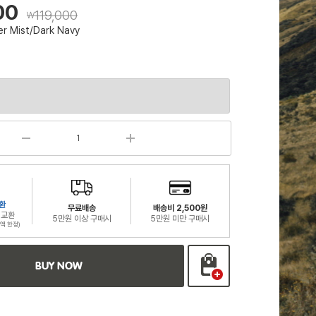
00
119,000
￦
er Mist/Dark Navy
환
무료배송
배송비 2,500원
 교환
5만원 이상 구매시
5만원 미만 구매시
액 한정)
BUY NOW