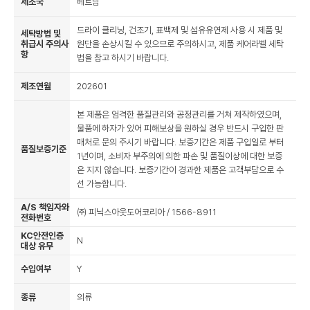
제조국
베트남
드라이 클리닝, 건조기, 표백제 및 섬유유연제 사용 시 제품 및
세탁방법 및
취급시 주의사
원단을 손상시킬 수 있으므로 주의하시고, 제품 케어라벨 세탁
항
법을 참고 하시기 바랍니다.
제조연월
202601
본 제품은 엄격한 품질관리와 공정관리를 거쳐 제작하였으며,
물품에 하자가 있어 피해보상을 원하실 경우 반드시 구입한 판
매처로 문의 주시기 바랍니다. 보증기간은 제품 구입일로 부터
품질보증기준
1년이며, 소비자 부주의에 의한 파손 및 품질이상에 대한 보증
은 지지 않습니다. 보증기간이 경과한 제품은 고객부담으로 수
선 가능합니다.
A/S 책임자와
㈜ 피닉스아웃도어코리아 / 1566-8911
전화번호
KC안전인증
N
대상 유무
수입여부
Y
종류
의류