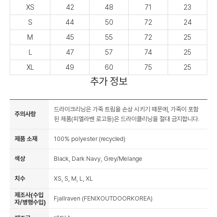
XS
42
48
71
23
S
44
50
72
24
M
45
55
72
25
L
47
57
74
25
XL
49
60
75
25
추가 정보
드라이크리닝은 가죽 트림을 손상 시키기 때문에, 가죽이 포함
주의사항
된 제품(피엘라벤 로고등)은 드라이클리닝을 절대 금지합니다.
제품 소재
100% polyester (recycled)
색상
Black, Dark Navy, Grey/Melange
치수
XS, S, M, L, XL
제조사(수입
Fjallraven (FENIXOUTDOORKOREA)
자/병행수입)