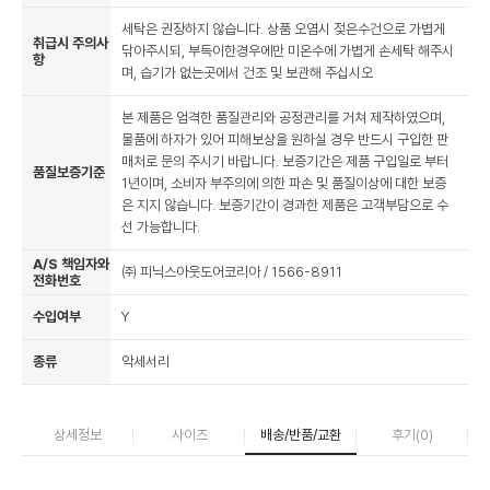
세탁은 권장하지 않습니다. 상품 오염시 젖은수건으로 가볍게
취급시 주의사
닦아주시되, 부득이한경우에만 미온수에 가볍게 손세탁 해주시
항
며, 습기가 없는곳에서 건조 및 보관해 주십시오
본 제품은 엄격한 품질관리와 공정관리를 거쳐 제작하였으며,
물품에 하자가 있어 피해보상을 원하실 경우 반드시 구입한 판
매처로 문의 주시기 바랍니다. 보증기간은 제품 구입일로 부터
품질보증기준
1년이며, 소비자 부주의에 의한 파손 및 품질이상에 대한 보증
은 지지 않습니다. 보증기간이 경과한 제품은 고객부담으로 수
선 가능합니다.
A/S 책임자와
㈜ 피닉스아웃도어코리아 / 1566-8911
전화번호
수입여부
Y
종류
악세서리
상세정보
사이즈
배송/반품/교환
후기(
0
)