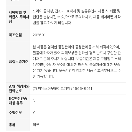
드라이 클리닝, 건조기, 표백제 및 섬유유연제 사용 시 제품 및
세탁방법 및
취급시 주의사
원단을 손상시킬 수 있으므로 주의하시고, 제품 케어라벨 세탁
항
법을 참고 하시기 바랍니다.
제조연월
202601
본 제품은 엄격한 품질관리와 공정관리를 거쳐 제작하였으며,
물품에 하자가 있어 피해보상을 원하실 경우 반드시 구입한 판
매처로 문의 주시기 바랍니다. 보증기간은 제품 구입일로 부터
품질보증기준
1년이며, 소비자 부주의에 의한 파손 및 품질이상에 대한 보증
은 지지 않습니다. 보증기간이 경과한 제품은 고객부담으로 수
선 가능합니다.
A/S 책임자와
㈜ 피닉스아웃도어코리아 / 1566-8911
전화번호
KC안전인증
N
대상 유무
수입여부
Y
종류
의류