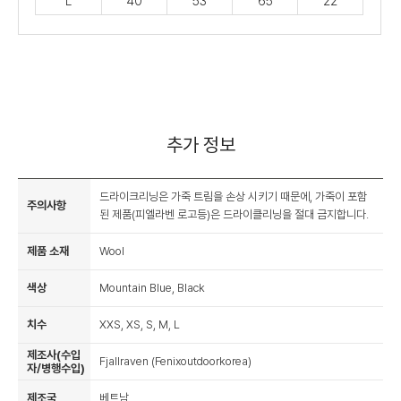
L
40
53
65
22
추가 정보
드라이크리닝은 가죽 트림을 손상 시키기 때문에, 가죽이 포함
주의사항
된 제품(피엘라벤 로고등)은 드라이클리닝을 절대 금지합니다.
제품 소재
Wool
색상
Mountain Blue, Black
치수
XXS, XS, S, M, L
제조사(수입
Fjallraven (Fenixoutdoorkorea)
자/병행수입)
제조국
베트남