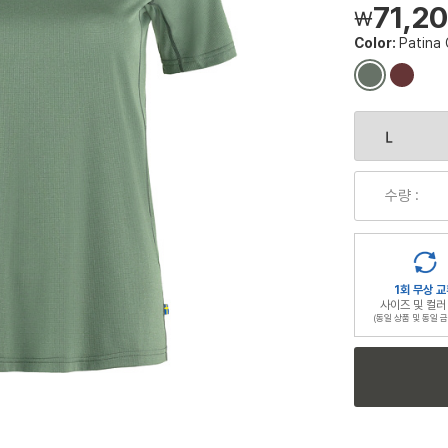
71,2
￦
Color:
Patina
컬
컬
러
러
칩
칩
수량 :
1회 무상 교
사이즈 및 컬러
(동일 상품 및 동일 금