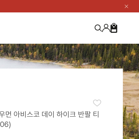
닫
기
버
튼
장
검
바
색
구
니
S
등산화
등산화
ABOUT US
아울렛
아울렛
하이 & 미드컷
하이 & 미드컷
브랜드 소개
검
로우컷
로우컷
지속가능성
색
하
신발용품
신발용품
제품가이드
기
 코스트
소재
제품관리
우먼 아비스코 데이 하이크 반팔 티
06)