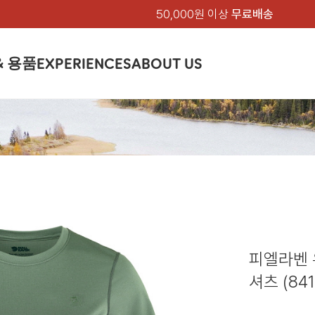
50,000원 이상
무료배송
& 용품
EXPERIENCES
ABOUT US
품
상의
상의
칸켄
하의
하의
아티클
백팩 & 가방
악세서리
악세서리
EXPERIENCE
브랜드소개
텐트&침낭
션
여성
남성
가방 & 용품
피엘라벤 클래식
지속가능성
셔츠
셔츠
칸켄백
트레킹 바지
트레킹 바지
트레킹 백팩
모자 & 비니
모자 & 비니
텐트
아티클
드 에디션
자켓
자켓
칸켄
플리스
플리스
칸켄악세서리
라이프스타일 바지
스트레치 바지
데이팩
벨트 & 스카프
벨트 & 스카프
슬리핑백
피엘라벤 폴라
피엘라벤 클래식
제품가이드
상의
상의
백팩 & 가방
티셔츠
티셔츠
스트레치 바지
라이프스타일 바지
여행 가방
장갑
장갑
피엘라벤 폴라
사이클링
하의
하의
텐트 & 침낭
폭스트레킹
소재
츠
썬 후디
라트 자켓
쇼츠
캡
하이
스웨터
스웨터
반바지 & 스커트
반바지
여행 액세서리
기타
기타
폭스트레킹
레킹
액세서리
액세서리
아울렛
제품관리
베이스레이어
베이스레이어
보온 바지
보온 바지
데이팩
스
등산화
등산화
피엘라벤 
힙팩 & 크로스백
타겐
아울렛
아울렛
셔츠 (841