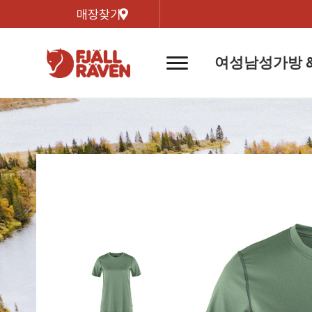
매장찾기
여성
남성
가방 
네
비
게
이
신제품
신제품
자켓
자켓
신제
신제품
컬렉
션
버
튼
트레킹 자켓
트레킹 자켓
리미티
쉘 자켓
쉘 자켓
바르닥
윈드 자켓
윈드 자켓
호야 
인기검색어
티셔
라이프스타일 자켓
라이프스타일 자켓
경량트
다운 & 패딩 자켓
다운 & 패딩 자켓
고어텍
베스트
베스트
베르그