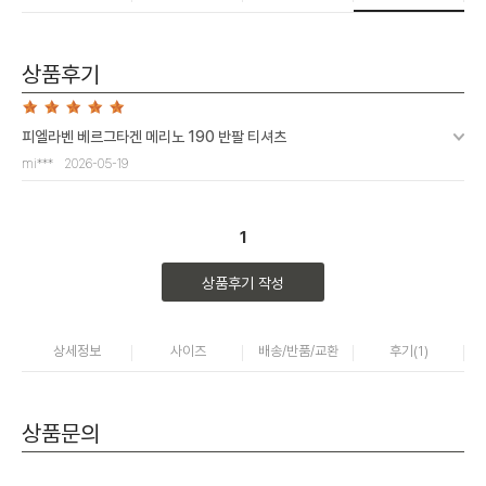
상품후기
피엘라벤 베르그타겐 메리노 190 반팔 티셔츠
mi***
2026-05-19
1
상품후기 작성
상세정보
사이즈
배송/반품/교환
후기(
1
)
상품문의