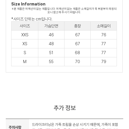
Size Information
※ 본 제품은 어깨선이 없는 제품입니다. 어깨선이 없는 제품은 소매길이가 목 부분부터 측정되
오니 참고해 주시기 바랍니다.
*사이즈 단위는 cm입니다.
사이즈
가슴단면
총장
소매길이
XXS
46
67
76
XS
48
67
77
S
51
68
77
M
55
70
79
추가 정보
드라이크리닝은 가죽 트림을 손상 시키기 때문에, 가죽이 포함
주의사항