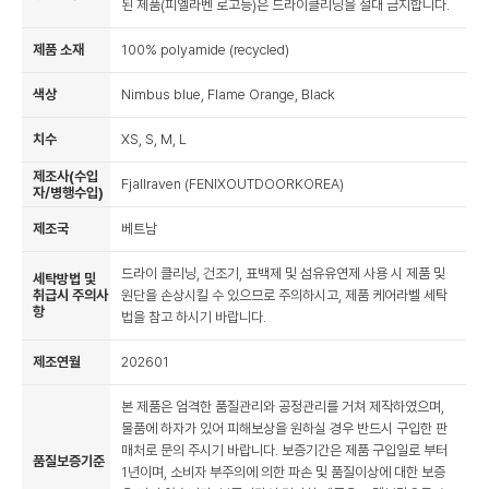
된 제품(피엘라벤 로고등)은 드라이클리닝을 절대 금지합니다.
제품 소재
100% polyamide (recycled)
색상
Nimbus blue, Flame Orange, Black
치수
XS, S, M, L
제조사(수입
Fjallraven (FENIXOUTDOORKOREA)
자/병행수입)
제조국
베트남
드라이 클리닝, 건조기, 표백제 및 섬유유연제 사용 시 제품 및
세탁방법 및
취급시 주의사
원단을 손상시킬 수 있으므로 주의하시고, 제품 케어라벨 세탁
항
법을 참고 하시기 바랍니다.
제조연월
202601
본 제품은 엄격한 품질관리와 공정관리를 거쳐 제작하였으며,
물품에 하자가 있어 피해보상을 원하실 경우 반드시 구입한 판
매처로 문의 주시기 바랍니다. 보증기간은 제품 구입일로 부터
품질보증기준
1년이며, 소비자 부주의에 의한 파손 및 품질이상에 대한 보증