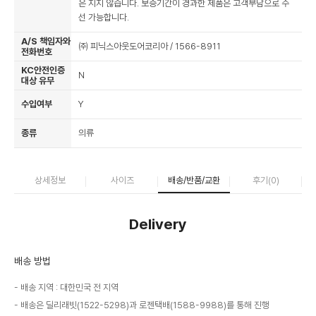
은 지지 않습니다. 보증기간이 경과한 제품은 고객부담으로 수
선 가능합니다.
A/S 책임자와
㈜ 피닉스아웃도어코리아 / 1566-8911
전화번호
KC안전인증
N
대상 유무
수입여부
Y
종류
의류
상세정보
사이즈
배송/반품/교환
후기(
0
)
Delivery
배송 방법
배송 지역 : 대한민국 전 지역
배송은 딜리래빗(1522-5298)과 로젠택배(1588-9988)를 통해 진행