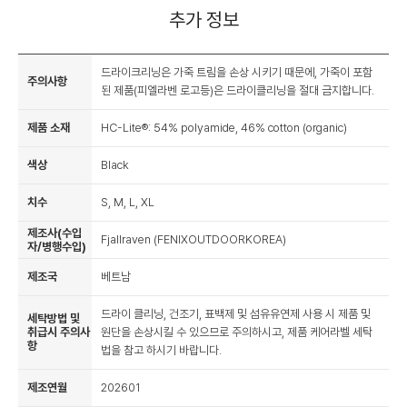
추가 정보
드라이크리닝은 가죽 트림을 손상 시키기 때문에, 가죽이 포함
주의사항
된 제품(피엘라벤 로고등)은 드라이클리닝을 절대 금지합니다.
제품 소재
HC-Lite®: 54% polyamide, 46% cotton (organic)
색상
Black
치수
S, M, L, XL
제조사(수입
Fjallraven (FENIXOUTDOORKOREA)
자/병행수입)
제조국
베트남
드라이 클리닝, 건조기, 표백제 및 섬유유연제 사용 시 제품 및
세탁방법 및
취급시 주의사
원단을 손상시킬 수 있으므로 주의하시고, 제품 케어라벨 세탁
항
법을 참고 하시기 바랍니다.
제조연월
202601