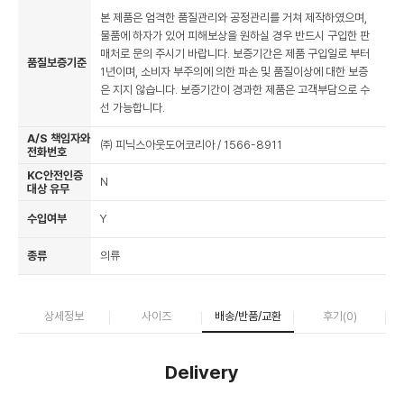
본 제품은 엄격한 품질관리와 공정관리를 거쳐 제작하였으며,
물품에 하자가 있어 피해보상을 원하실 경우 반드시 구입한 판
매처로 문의 주시기 바랍니다. 보증기간은 제품 구입일로 부터
품질보증기준
1년이며, 소비자 부주의에 의한 파손 및 품질이상에 대한 보증
은 지지 않습니다. 보증기간이 경과한 제품은 고객부담으로 수
선 가능합니다.
A/S 책임자와
㈜ 피닉스아웃도어코리아 / 1566-8911
전화번호
KC안전인증
N
대상 유무
수입여부
Y
종류
의류
상세정보
사이즈
배송/반품/교환
후기(
0
)
Delivery