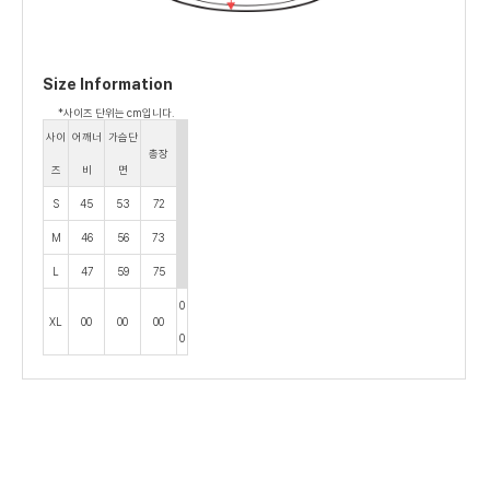
Size Information
*사이즈 단위는 cm입니다.
사이
어깨너
가슴단
총장
즈
비
면
S
45
53
72
M
46
56
73
L
47
59
75
0
XL
00
00
00
0