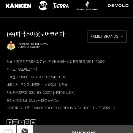
(주)피닉스아웃도어코리아
FAMILY BRANDS +
서울 성동구 연무장5가길 7 성수역 현대테라스타워 E동 15층 1501-1503호
피닉스아웃도어코리아 |
고객센터 : 1566.8911 FAX : 02.545.3106
대표이사 : 조인국 개인정보보호책임자 : 김진섭
사업자등록번호 : 220-88-25317
[사업자정보확인]
통신판매업신고 : 2025-서울성동-1726
COPYRIGHT©FENIXOUTDOOR KOREA INC. ALL RIGHTS RESERVED.
페
블
인
카
유
이
로
스
페
튜
스
그
타
브