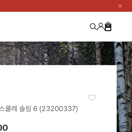
닫
기
버
튼
장
검
바
색
구
니
S
등산화
등산화
ABOUT US
아울렛
아울렛
하이 & 미드컷
하이 & 미드컷
브랜드 소개
검
로우컷
로우컷
지속가능성
색
하
신발용품
신발용품
제품가이드
기
 코스트
소재
제품관리
쿨레 슬링 6 (23200337)
00