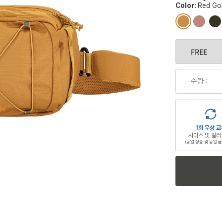
Color:
Red Go
컬
컬
컬
러
러
러
칩
칩
칩
수량 :
1회 무상 교
사이즈 및 컬러
(동일 상품 및 동일 금