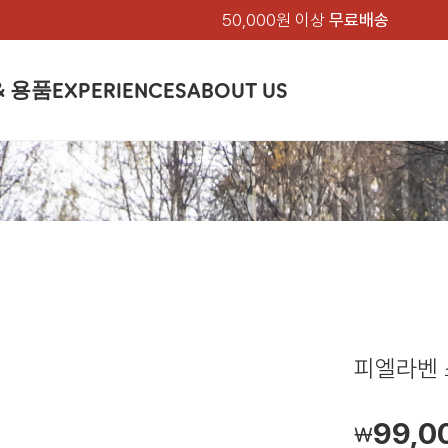
50,000원 이상
무료배송
& 용품
EXPERIENCES
ABOUT US
품
상의
상의
칸켄
하의
하의
아티클
백팩 & 가방
악세서리
악세서리
EXPERIENCE
브랜드소개
텐트&침낭
션
여성
남성
가방 & 용품
피엘라벤 클래식
지속가능성
셔츠
셔츠
칸켄백
트레킹 바지
트레킹 바지
트레킹 백팩
모자 & 비니
모자 & 비니
텐트
아티클
드 에디션
자켓
자켓
칸켄
플리스
플리스
칸켄악세서리
라이프스타일 바지
스트레치 바지
데이팩
벨트 & 스카프
벨트 & 스카프
슬리핑백
피엘라벤 폴라
피엘라벤 클래식
제품가이드
상의
상의
백팩 & 가방
티셔츠
티셔츠
스트레치 바지
라이프스타일 바지
여행 가방
장갑
장갑
피엘라벤 폴라
사이클링
하의
하의
텐트 & 침낭
폭스트레킹
소재
츠
썬 후디
라트 자켓
쇼츠
캡
하이
스웨터
스웨터
반바지 & 스커트
반바지
여행 액세서리
기타
기타
폭스트레킹
레킹
액세서리
액세서리
아울렛
제품관리
베이스레이어
베이스레이어
보온 바지
보온 바지
데이팩
스
등산화
등산화
피엘라벤 스
힙팩 & 크로스백
타겐
아울렛
아울렛
99,0
￦