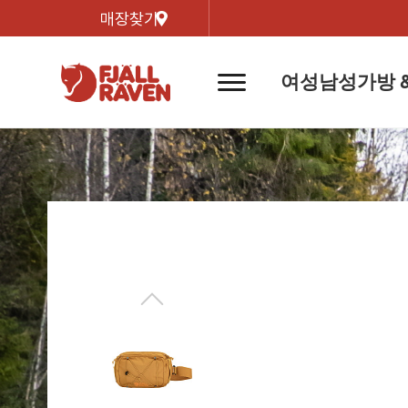
매장찾기
여성
남성
가방 
네
비
게
이
신제품
신제품
자켓
자켓
신제
신제품
컬렉
션
버
튼
트레킹 자켓
트레킹 자켓
리미티
쉘 자켓
쉘 자켓
바르닥
윈드 자켓
윈드 자켓
호야 
인기검색어
티셔
라이프스타일 자켓
라이프스타일 자켓
경량트
다운 & 패딩 자켓
다운 & 패딩 자켓
고어텍
베스트
베스트
베르그