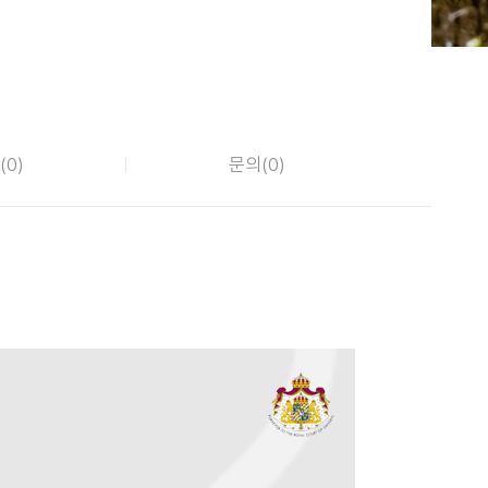
(
0
)
문의(
0
)