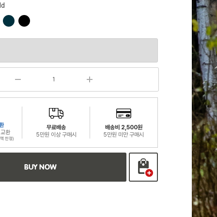
ld
컬
컬
러
러
칩
칩
환
무료배송
배송비 2,500원
 교환
5만원 이상 구매시
5만원 미만 구매시
액 한정)
BUY NOW