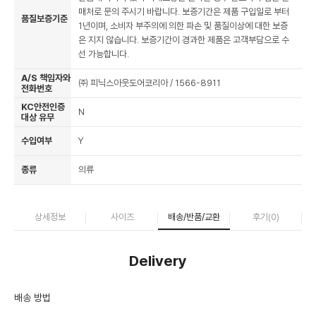
매처로 문의 주시기 바랍니다. 보증기간은 제품 구입일로 부터
품질보증기준
1년이며, 소비자 부주의에 의한 파손 및 품질이상에 대한 보증
은 지지 않습니다. 보증기간이 경과한 제품은 고객부담으로 수
선 가능합니다.
A/S 책임자와
㈜ 피닉스아웃도어코리아 / 1566-8911
전화번호
KC안전인증
N
대상 유무
수입여부
Y
종류
의류
상세정보
사이즈
배송/반품/교환
후기(
0
)
Delivery
배송 방법