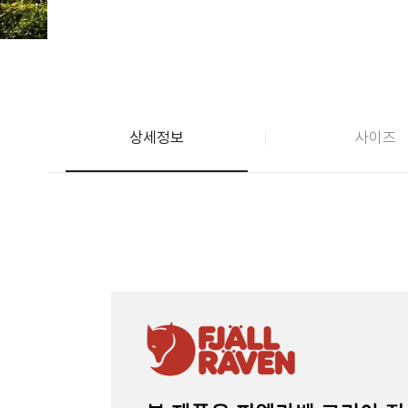
상세정보
사이즈