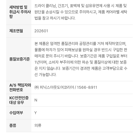
드라이 클리닝, 건조기, 표백제 및 섬유유연제 사용 시 제품 및
세탁방법 및
취급시 주의사
원단을 손상시킬 수 있으므로 주의하시고, 제품 케어라벨 세탁
항
법을 참고 하시기 바랍니다.
제조연월
202601
본 제품은 엄격한 품질관리와 공정관리를 거쳐 제작하였으며,
물품에 하자가 있어 피해보상을 원하실 경우 반드시 구입한 판
매처로 문의 주시기 바랍니다. 보증기간은 제품 구입일로 부터
품질보증기준
1년이며, 소비자 부주의에 의한 파손 및 품질이상에 대한 보증
은 지지 않습니다. 보증기간이 경과한 제품은 고객부담으로 수
선 가능합니다.
A/S 책임자와
㈜ 피닉스아웃도어코리아 / 1566-8911
전화번호
KC안전인증
N
대상 유무
수입여부
Y
종류
의류