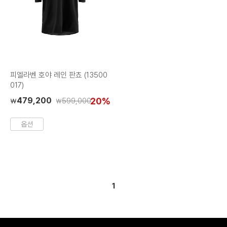
피엘라벤 호야 레인 판쵸 (13500
017)
479,200
20%
599,000
₩
₩
옵션
1