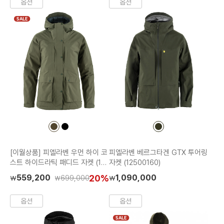
옵션
옵션
SALE
컬
컬
컬
러
러
러
칩
칩
칩
[이월상품] 피엘라벤 우먼 하이 코
피엘라벤 베르그타겐 GTX 투어링
스트 하이드라틱 패디드 자켓 (14
자켓 (12500160)
500152)
559,200
20%
1,090,000
699,000
₩
₩
₩
옵션
옵션
SALE