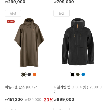
299,000
799,000
₩
₩
옵션
옵션
SALE
컬
컬
컬
컬
컬
컬
러
러
러
러
러
러
칩
칩
칩
칩
칩
칩
피엘라벤 판쵸 (80724)
피엘라벤 켑 GTX 자켓 (1250018
2)
151,200
20%
899,000
189,000
₩
₩
₩