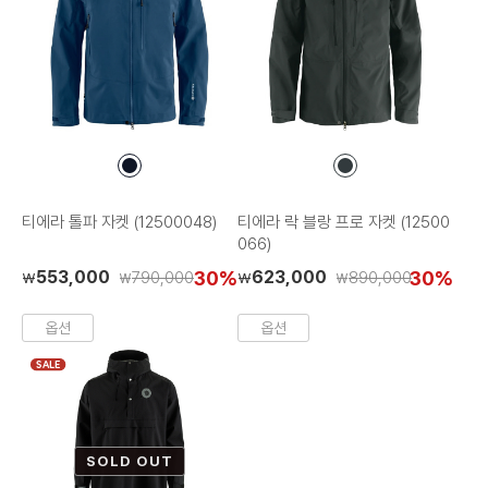
컬
컬
러
러
칩
칩
티에라 톨파 자켓 (12500048)
티에라 락 블랑 프로 자켓 (12500
066)
553,000
30%
623,000
30%
790,000
890,000
₩
₩
₩
₩
옵션
옵션
SALE
SOLD OUT