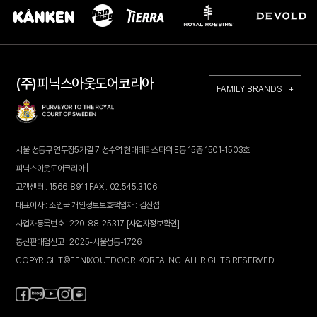
(주)피닉스아웃도어코리아
FAMILY BRANDS +
서울 성동구 연무장5가길 7 성수역 현대테라스타워 E동 15층 1501-1503호
피닉스아웃도어코리아 |
고객센터 : 1566.8911 FAX : 02.545.3106
대표이사 : 조인국 개인정보보호책임자 : 김진섭
사업자등록번호 : 220-88-25317
[사업자정보확인]
통신판매업신고 : 2025-서울성동-1726
COPYRIGHT©FENIXOUTDOOR KOREA INC. ALL RIGHTS RESERVED.
페
블
인
카
유
이
로
스
페
튜
스
그
타
브