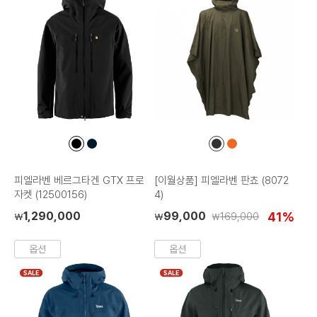
컬
컬
컬
컬
러
러
러
러
칩
칩
칩
칩
피엘라벤 베르그타겐 GTX 프로
[이월상품] 피엘라벤 판쵸 (8072
자켓 (12500156)
4)
1,290,000
99,000
41%
169,000
₩
₩
₩
옵션
옵션
SALE
SALE