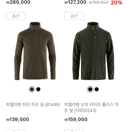
289,000
127,200
20%
159,000
₩
₩
₩
옵션
옵션
컬
컬
컬
컬
러
러
러
러
칩
칩
칩
칩
피엘라벤 파인 하프 짚 (81446)
피엘라벤 오빅 라이트 플리스 하
프 짚 (12600243)
139,000
159,000
₩
₩