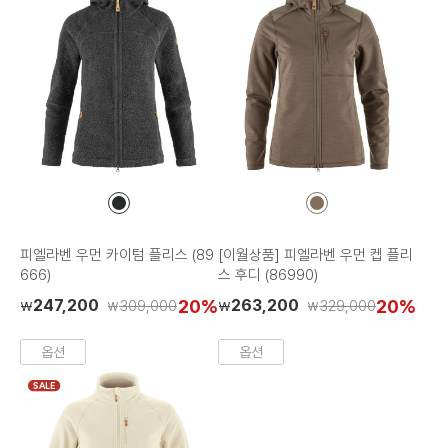
컬
컬
러
러
칩
칩
피엘라벤 우먼 카이텀 플리스 (89
[이월상품] 피엘라벤 우먼 켑 플리
666)
스 후디 (86990)
247,200
20%
263,200
20%
309,000
329,000
₩
₩
₩
₩
옵션
옵션
SALE