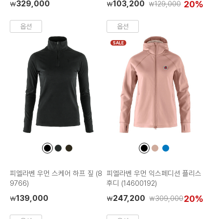
329,000
103,200
20%
129,000
₩
₩
₩
옵션
옵션
SALE
컬
컬
컬
컬
컬
컬
러
러
러
러
러
러
칩
칩
칩
칩
칩
칩
피엘라벤 우먼 스케어 하프 짚 (8
피엘라벤 우먼 익스페디션 플리스
9766)
후디 (14600192)
139,000
247,200
20%
309,000
₩
₩
₩