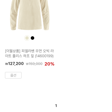
컬
컬
러
러
칩
칩
[이월상품] 피엘라벤 우먼 오빅 라
이트 플리스 하프 짚 (14600199)
127,200
20%
159,000
₩
₩
옵션
1