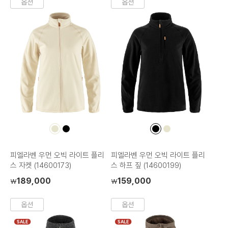
옵션
옵션
컬
컬
컬
컬
러
러
러
러
칩
칩
칩
칩
피엘라벤 우먼 오빅 라이트 플리
피엘라벤 우먼 오빅 라이트 플리
스 자켓 (14600173)
스 하프 짚 (14600199)
189,000
159,000
₩
₩
옵션
옵션
SALE
SALE