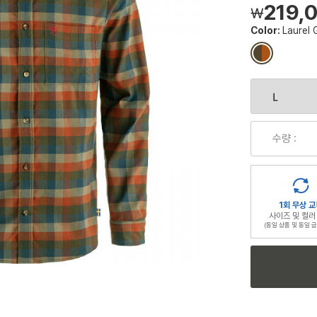
219,
￦
Color:
Laurel
컬
러
칩
수량 :
1회 무상 교
사이즈 및 컬러
(동일 상품 및 동일 금