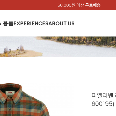
50,000원 이상
무료배송
& 용품
EXPERIENCES
ABOUT US
품
상의
상의
칸켄
하의
하의
아티클
백팩 & 가방
악세서리
악세서리
EXPERIENCE
브랜드소개
텐트&침낭
션
여성
남성
가방 & 용품
피엘라벤 클래식
지속가능성
셔츠
셔츠
칸켄백
트레킹 바지
트레킹 바지
트레킹 백팩
모자 & 비니
모자 & 비니
텐트
아티클
드 에디션
자켓
자켓
칸켄
플리스
플리스
칸켄악세서리
라이프스타일 바지
스트레치 바지
데이팩
벨트 & 스카프
벨트 & 스카프
슬리핑백
피엘라벤 폴라
피엘라벤 클래식
제품가이드
상의
상의
백팩 & 가방
티셔츠
티셔츠
스트레치 바지
라이프스타일 바지
여행 가방
장갑
장갑
피엘라벤 폴라
사이클링
하의
하의
텐트 & 침낭
폭스트레킹
소재
츠
썬 후디
라트 자켓
쇼츠
캡
하이
스웨터
스웨터
반바지 & 스커트
반바지
여행 액세서리
기타
기타
폭스트레킹
레킹
액세서리
액세서리
아울렛
제품관리
베이스레이어
베이스레이어
보온 바지
보온 바지
데이팩
스
등산화
등산화
피엘라벤 
힙팩 & 크로스백
타겐
아울렛
아울렛
600195)