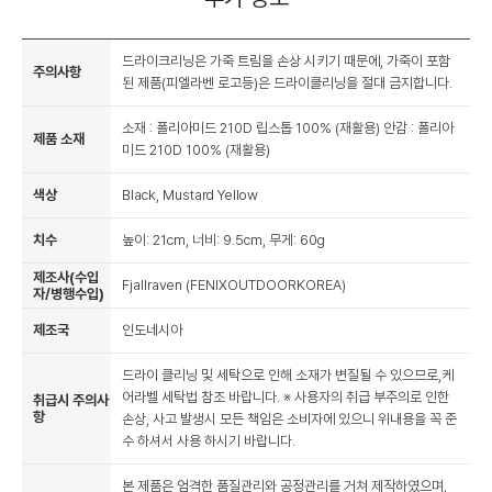
드라이크리닝은 가죽 트림을 손상 시키기 때문에, 가죽이 포함
주의사항
된 제품(피엘라벤 로고등)은 드라이클리닝을 절대 금지합니다.
소재 : 폴리아미드 210D 립스톱 100% (재활용) 안감 : 폴리아
제품 소재
미드 210D 100% (재활용)
색상
Black, Mustard Yellow
치수
높이: 21cm, 너비: 9.5cm, 무게: 60g
제조사(수입
Fjallraven (FENIXOUTDOORKOREA)
자/병행수입)
제조국
인도네시아
드라이 클리닝 및 세탁으로 인해 소재가 변질될 수 있으므로,케
어라벨 세탁법 참조 바랍니다. ※ 사용자의 취급 부주의로 인한
취급시 주의사
항
손상, 사고 발생시 모든 책임은 소비자에 있으니 위내용을 꼭 준
수 하셔서 사용 하시기 바랍니다.
본 제품은 엄격한 품질관리와 공정관리를 거쳐 제작하였으며,