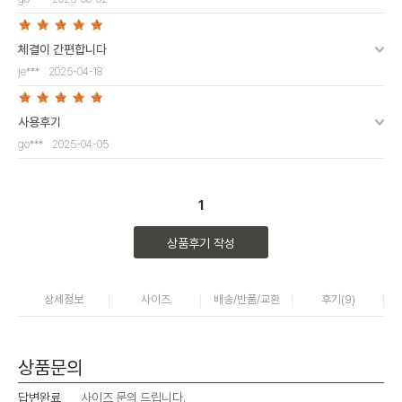
체결이 간편합니다
je***
2025-04-18
사용후기
go***
2025-04-05
1
상품후기 작성
상세정보
사이즈
배송/반품/교환
후기(
9
)
상품문의
답변완료
사이즈 문의 드립니다.