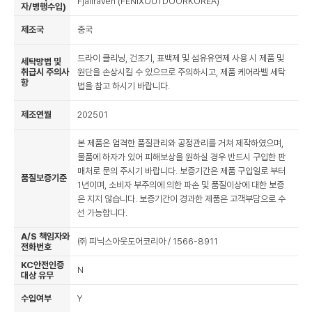
Fjallraven (FENIXOUTDOORKOREA)
자/병행수입)
제조국
중국
드라이 클리닝, 건조기, 표백제 및 섬유유연제 사용 시 제품 및
세탁방법 및
취급시 주의사
원단을 손상시킬 수 있으므로 주의하시고, 제품 케어라벨 세탁
항
법을 참고 하시기 바랍니다.
제조연월
202501
본 제품은 엄격한 품질관리와 공정관리를 거쳐 제작하였으며,
물품에 하자가 있어 피해보상을 원하실 경우 반드시 구입한 판
매처로 문의 주시기 바랍니다. 보증기간은 제품 구입일로 부터
품질보증기준
1년이며, 소비자 부주의에 의한 파손 및 품질이상에 대한 보증
은 지지 않습니다. 보증기간이 경과한 제품은 고객부담으로 수
선 가능합니다.
A/S 책임자와
㈜ 피닉스아웃도어코리아 / 1566-8911
전화번호
KC안전인증
N
대상 유무
수입여부
Y