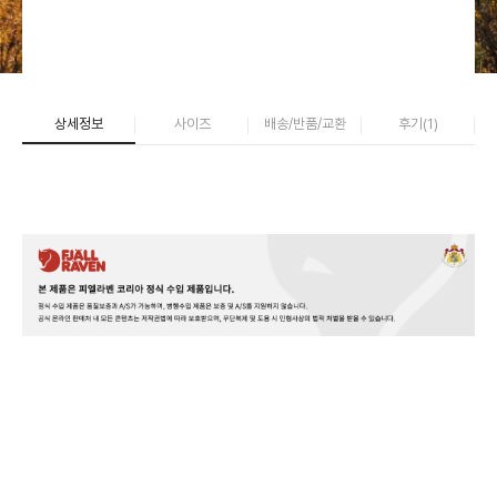
상세정보
사이즈
배송/반품/교환
후기(
1
)