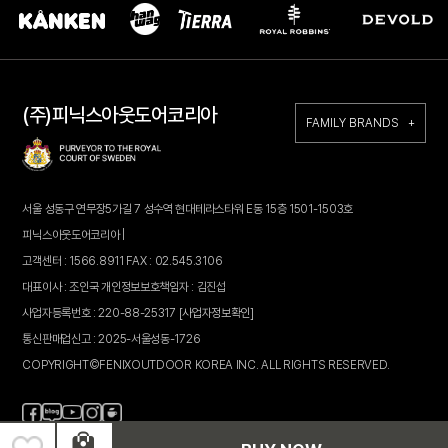
(주)피닉스아웃도어코리아
FAMILY BRANDS +
서울 성동구 연무장5가길 7 성수역 현대테라스타워 E동 15층 1501-1503호
피닉스아웃도어코리아 |
고객센터 : 1566.8911 FAX : 02.545.3106
대표이사 : 조인국 개인정보보호책임자 : 김진섭
사업자등록번호 : 220-88-25317
[사업자정보확인]
통신판매업신고 : 2025-서울성동-1726
COPYRIGHT©FENIXOUTDOOR KOREA INC. ALL RIGHTS RESERVED.
페
블
인
카
유
이
로
스
페
튜
스
그
타
브