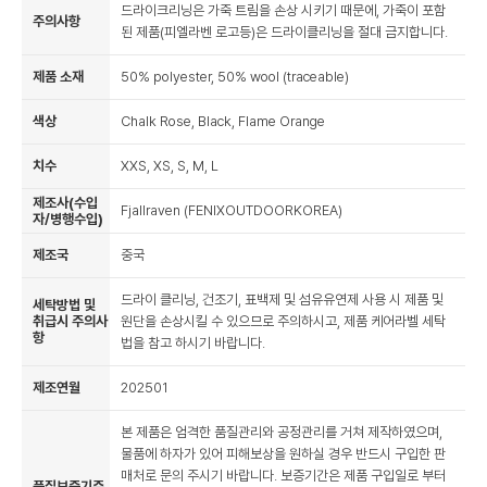
드라이크리닝은 가죽 트림을 손상 시키기 때문에, 가죽이 포함
주의사항
된 제품(피엘라벤 로고등)은 드라이클리닝을 절대 금지합니다.
제품 소재
50% polyester, 50% wool (traceable)
색상
Chalk Rose, Black, Flame Orange
치수
XXS, XS, S, M, L
제조사(수입
Fjallraven (FENIXOUTDOORKOREA)
자/병행수입)
제조국
중국
드라이 클리닝, 건조기, 표백제 및 섬유유연제 사용 시 제품 및
세탁방법 및
취급시 주의사
원단을 손상시킬 수 있으므로 주의하시고, 제품 케어라벨 세탁
항
법을 참고 하시기 바랍니다.
제조연월
202501
본 제품은 엄격한 품질관리와 공정관리를 거쳐 제작하였으며,
물품에 하자가 있어 피해보상을 원하실 경우 반드시 구입한 판
매처로 문의 주시기 바랍니다. 보증기간은 제품 구입일로 부터
품질보증기준