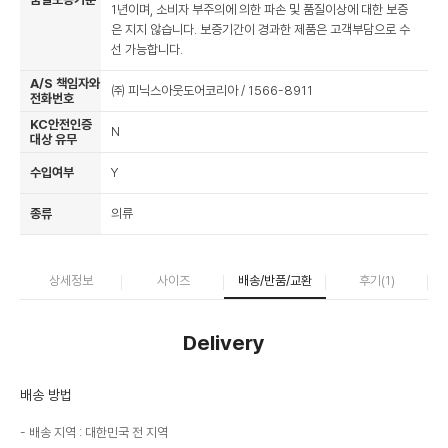
1년이며, 소비자 부주의에 의한 파손 및 품질이상에 대한 보증
은 지지 않습니다. 보증기간이 경과한 제품은 고객부담으로 수
선 가능합니다.
A/S 책임자와
㈜ 피닉스아웃도어코리아 / 1566-8911
전화번호
KC안전인증
N
대상 유무
수입여부
Y
종류
의류
상세정보
사이즈
배송/반품/교환
후기(
1
)
Delivery
배송 방법
배송 지역 : 대한민국 전 지역