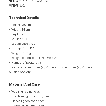
환경 정보
: PFC-FREE공정 적용.
패밀리
: 칸켄
Technical Details
- Height : 30 cm
- Width : 44 cm
- Depth : 20 cm
- Volume : 30 L
- Laptop case : Yes
- Laptop size : 17"
- Weight : 650 g
- Weight reference : in size One size
- Number of pockets : 5
- Pockets : Inner pocket(s), Zippered inside pocket(s), Zippered
outside pocket(s)
Material And Care
- Washing : do not wash
- Dry cleaning : do not dry clean
- Bleaching : do not bleach
- Drying : do not tumble dry