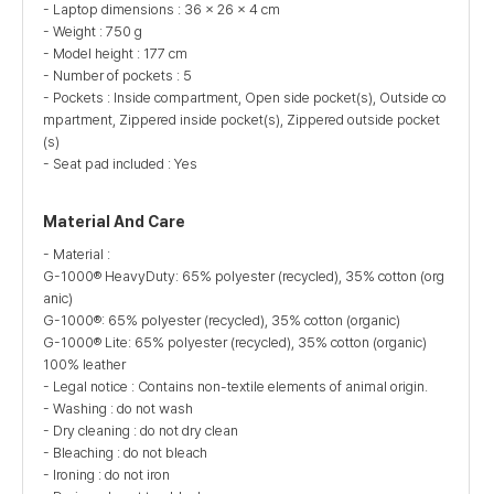
- Laptop dimensions : 36 x 26 x 4 cm
- Weight : 750 g
- Model height : 177 cm
- Number of pockets : 5
- Pockets : Inside compartment, Open side pocket(s), Outside co
mpartment, Zippered inside pocket(s), Zippered outside pocket
(s)
- Seat pad included : Yes
Material And Care
- Material :
G-1000® HeavyDuty: 65% polyester (recycled), 35% cotton (org
anic)
G-1000®: 65% polyester (recycled), 35% cotton (organic)
G-1000® Lite: 65% polyester (recycled), 35% cotton (organic)
100% leather
- Legal notice : Contains non-textile elements of animal origin.
- Washing : do not wash
- Dry cleaning : do not dry clean
- Bleaching : do not bleach
- Ironing : do not iron