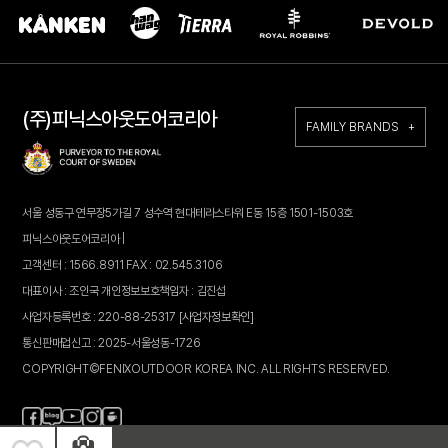
(주)피닉스아웃도어코리아
FAMILY BRANDS +
서울 성동구 연무장5가길 7 성수역 현대테라스타워 E동 15층 1501-1503호
피닉스아웃도어코리아 |
고객센터 : 1566.8911 FAX : 02.545.3106
대표이사 : 조인국 개인정보보호책임자 : 김진섭
사업자등록번호 : 220-88-25317
[사업자정보확인]
통신판매업신고 : 2025-서울성동-1726
COPYRIGHT©FENIXOUTDOOR KOREA INC. ALL RIGHTS RESERVED.
페
블
인
카
유
이
로
스
페
튜
스
그
타
브