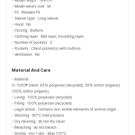
- Model height : 184 cm
- Model wears size : M
- Fit : Relaxed Fit
- Sleeve type : Long sleeve
- Hood : No
- Closing : Buttons
- Clothing layer : Mid layer, Insulating layer
- Number of pockets : 2
- Pockets : Chest pocket(s) with buttons
- Ventilation : No
Material And Care
- Material:
G-1000® Silent: 65% polyester (recycled), 35% cotton (organic)
100% cotton (organic)
- Lining : 100% polyester (recycled)
- Filling : 100% polyester (recycled)
- Legal notice : Contains non-textile elements of animal origin.
- Washing : 40°C mild process
- Dry cleaning : do not dry clean
- Bleaching : do not bleach
- Ironing : iron 1 dot - Max 110°C