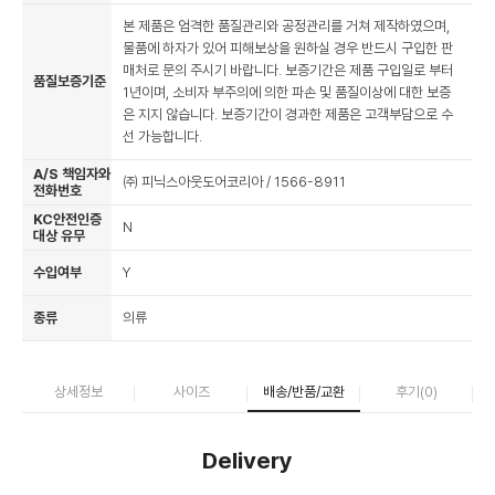
본 제품은 엄격한 품질관리와 공정관리를 거쳐 제작하였으며,
물품에 하자가 있어 피해보상을 원하실 경우 반드시 구입한 판
매처로 문의 주시기 바랍니다. 보증기간은 제품 구입일로 부터
품질보증기준
1년이며, 소비자 부주의에 의한 파손 및 품질이상에 대한 보증
은 지지 않습니다. 보증기간이 경과한 제품은 고객부담으로 수
선 가능합니다.
A/S 책임자와
㈜ 피닉스아웃도어코리아 / 1566-8911
전화번호
KC안전인증
N
대상 유무
수입여부
Y
종류
의류
상세정보
사이즈
배송/반품/교환
후기(
0
)
Delivery