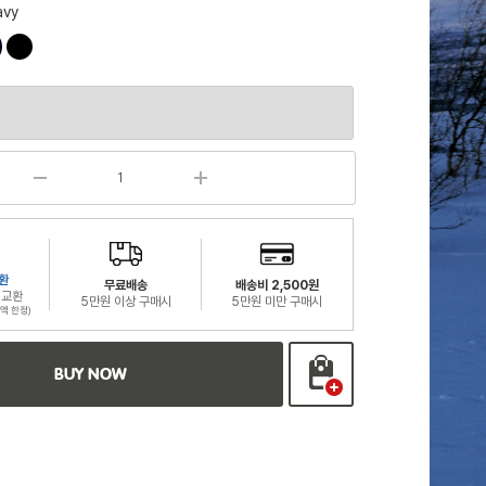
avy
컬
러
칩
환
무료배송
배송비 2,500원
 교환
5만원 이상 구매시
5만원 미만 구매시
액 한정)
BUY NOW