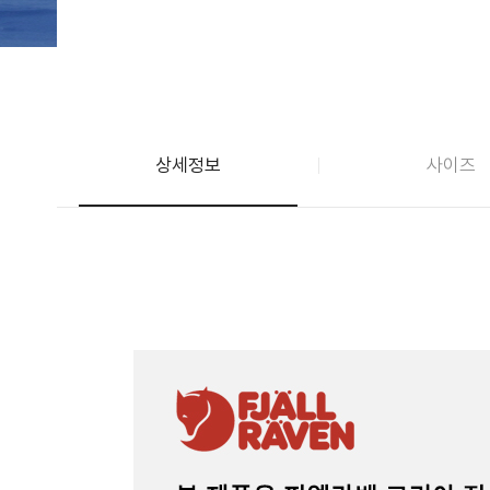
상세정보
사이즈