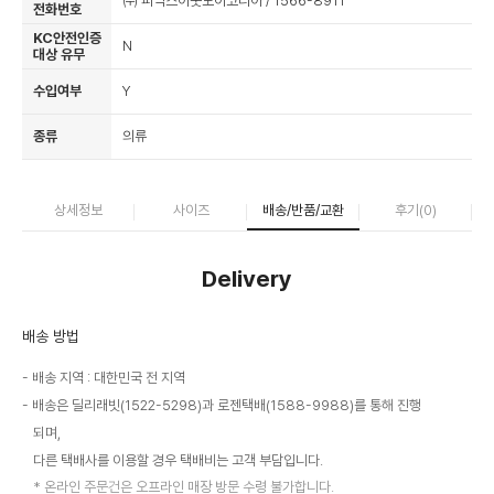
㈜ 피닉스아웃도어코리아 / 1566-8911
전화번호
KC안전인증
N
대상 유무
수입여부
Y
종류
의류
상세정보
사이즈
배송/반품/교환
후기(
0
)
Delivery
배송 방법
배송 지역 : 대한민국 전 지역
배송은 딜리래빗(1522-5298)과 로젠택배(1588-9988)를 통해 진행
되며,
다른 택배사를 이용할 경우 택배비는 고객 부담입니다.
온라인 주문건은 오프라인 매장 방문 수령 불가합니다.