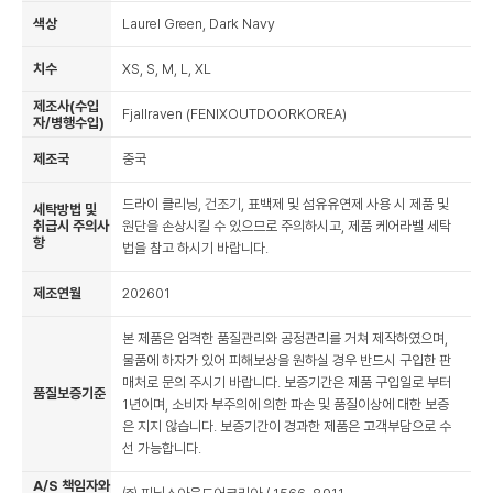
색상
Laurel Green, Dark Navy
치수
XS, S, M, L, XL
제조사(수입
Fjallraven (FENIXOUTDOORKOREA)
자/병행수입)
제조국
중국
드라이 클리닝, 건조기, 표백제 및 섬유유연제 사용 시 제품 및
세탁방법 및
취급시 주의사
원단을 손상시킬 수 있으므로 주의하시고, 제품 케어라벨 세탁
항
법을 참고 하시기 바랍니다.
제조연월
202601
본 제품은 엄격한 품질관리와 공정관리를 거쳐 제작하였으며,
물품에 하자가 있어 피해보상을 원하실 경우 반드시 구입한 판
매처로 문의 주시기 바랍니다. 보증기간은 제품 구입일로 부터
품질보증기준
1년이며, 소비자 부주의에 의한 파손 및 품질이상에 대한 보증
은 지지 않습니다. 보증기간이 경과한 제품은 고객부담으로 수
선 가능합니다.
A/S 책임자와