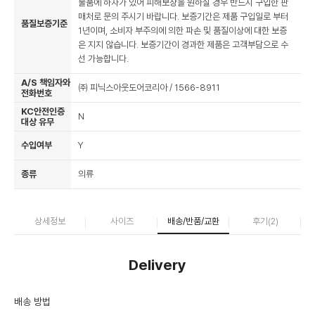
물품에 하자가 있어 피해보상을 원하실 경우 반드시 구입한 판
매처로 문의 주시기 바랍니다. 보증기간은 제품 구입일로 부터
품질보증기준
1년이며, 소비자 부주의에 의한 파손 및 품질이상에 대한 보증
은 지지 않습니다. 보증기간이 경과한 제품은 고객부담으로 수
선 가능합니다.
A/S 책임자와
㈜ 피닉스아웃도어코리아 / 1566-8911
전화번호
KC안전인증
N
대상 유무
수입여부
Y
종류
의류
상세정보
사이즈
배송/반품/교환
후기(
2
)
Delivery
배송 방법