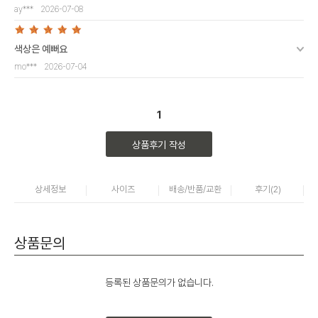
ay***
2026-07-08
색상은 예뻐요
mo***
2026-07-04
1
상품후기 작성
상세정보
사이즈
배송/반품/교환
후기(
2
)
상품문의
등록된 상품문의가 없습니다.