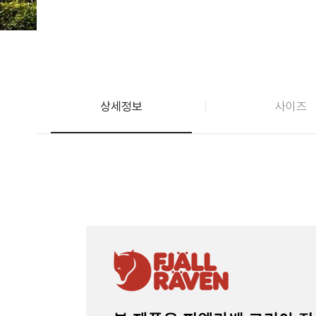
상세정보
사이즈