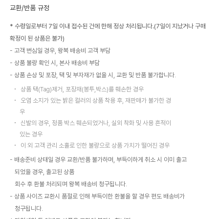
교환/반품 규정
* 수령일로부터 7일 이내 접수된 건에 한해 정상 처리됩니다.(7일이 지났거나 구매
확정이 된 상품은 불가)
고객 변심일 경우, 왕복 배송비 고객 부담
상품 불량 확인 시, 본사 배송비 부담
상품 손상 및 포장, 택 및 부자재가 없을 시, 교환 및 반품 불가합니다.
상품 택(Tag)제거, 포장재(봉투,박스)를 훼손한 경우
오염 소지가 있는 밝은 컬러의 상품 착용 후, 재판매가 불가한 경
우
신발의 경우, 정품 박스 훼손되었거나, 실외 착화 및 사용 흔적이
있는 경우
이 외 고객 관리 소홀로 인한 불량으로 상품 가치가 떨어진 경우
배송준비 상태일 경우 교환/반품 불가하며, 부득이하게 취소 시 이미 출고
되었을 경우, 출고된 상품
회수 후 환불 처리되며 왕복 배송비 청구됩니다.
상품 사이즈 교환시 품절로 인해 부득이한 환불을 할 경우 편도 배송비가
청구됩니다.