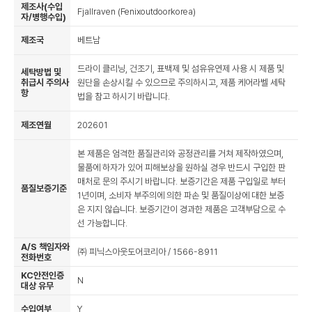
제조사(수입
Fjallraven (Fenixoutdoorkorea)
자/병행수입)
제조국
베트남
드라이 클리닝, 건조기, 표백제 및 섬유유연제 사용 시 제품 및
세탁방법 및
취급시 주의사
원단을 손상시킬 수 있으므로 주의하시고, 제품 케어라벨 세탁
항
법을 참고 하시기 바랍니다.
제조연월
202601
본 제품은 엄격한 품질관리와 공정관리를 거쳐 제작하였으며,
물품에 하자가 있어 피해보상을 원하실 경우 반드시 구입한 판
매처로 문의 주시기 바랍니다. 보증기간은 제품 구입일로 부터
품질보증기준
1년이며, 소비자 부주의에 의한 파손 및 품질이상에 대한 보증
은 지지 않습니다. 보증기간이 경과한 제품은 고객부담으로 수
선 가능합니다.
A/S 책임자와
㈜ 피닉스아웃도어코리아 / 1566-8911
전화번호
KC안전인증
N
대상 유무
수입여부
Y