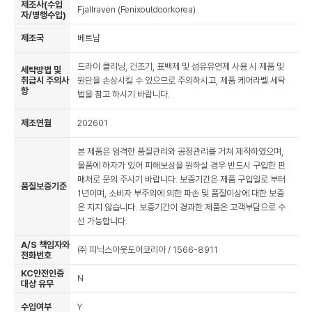
제조사(수입
Fjallraven (Fenixoutdoorkorea)
자/병행수입)
제조국
베트남
드라이 클리닝, 건조기, 표백제 및 섬유유연제 사용 시 제품 및
세탁방법 및
취급시 주의사
원단을 손상시킬 수 있으므로 주의하시고, 제품 케어라벨 세탁
항
법을 참고 하시기 바랍니다.
제조연월
202601
본 제품은 엄격한 품질관리와 공정관리를 거쳐 제작하였으며,
물품에 하자가 있어 피해보상을 원하실 경우 반드시 구입한 판
매처로 문의 주시기 바랍니다. 보증기간은 제품 구입일로 부터
품질보증기준
1년이며, 소비자 부주의에 의한 파손 및 품질이상에 대한 보증
은 지지 않습니다. 보증기간이 경과한 제품은 고객부담으로 수
선 가능합니다.
A/S 책임자와
㈜ 피닉스아웃도어코리아 / 1566-8911
전화번호
KC안전인증
N
대상 유무
수입여부
Y