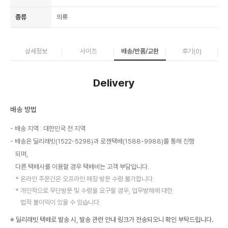
종류
의류
상세정보
사이즈
배송/반품/교환
후기(
0
)
Delivery
배송 방법
배송 지역 : 대한민국 전 지역
배송은 딜리래빗(1522-5298)과 로젠택배(1588-9988)를 통해 진행
되며,
다른 택배사를 이용할 경우 택배비는 고객 부담입니다.
온라인 주문건은 오프라인 매장 방문 수령 불가합니다.
개인적으로 무단방문 및 수령을 요구할 경우, 업무방해에 대한
법적 불이익이 있을 수 있습니다.
※ 딜리래빗 택배로 발송 시, 발송 관련 안내 링크가 전송되오니 확인 부탁드립니다.