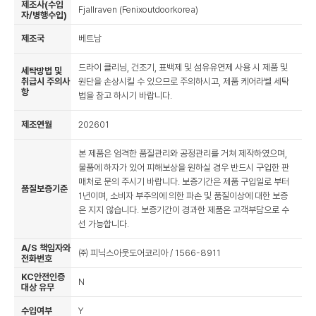
제조사(수입
Fjallraven (Fenixoutdoorkorea)
자/병행수입)
제조국
베트남
드라이 클리닝, 건조기, 표백제 및 섬유유연제 사용 시 제품 및
세탁방법 및
취급시 주의사
원단을 손상시킬 수 있으므로 주의하시고, 제품 케어라벨 세탁
항
법을 참고 하시기 바랍니다.
제조연월
202601
본 제품은 엄격한 품질관리와 공정관리를 거쳐 제작하였으며,
물품에 하자가 있어 피해보상을 원하실 경우 반드시 구입한 판
매처로 문의 주시기 바랍니다. 보증기간은 제품 구입일로 부터
품질보증기준
1년이며, 소비자 부주의에 의한 파손 및 품질이상에 대한 보증
은 지지 않습니다. 보증기간이 경과한 제품은 고객부담으로 수
선 가능합니다.
A/S 책임자와
㈜ 피닉스아웃도어코리아 / 1566-8911
전화번호
KC안전인증
N
대상 유무
수입여부
Y