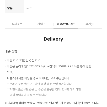
종류
의류
상세정보
사이즈
배송/반품/교환
후기(
0
)
Delivery
배송 방법
배송 지역 : 대한민국 전 지역
배송은 딜리래빗(1522-5298)과 로젠택배(1588-9988)를 통해 진행
되며,
다른 택배사를 이용할 경우 택배비는 고객 부담입니다.
온라인 주문건은 오프라인 매장 방문 수령 불가합니다.
개인적으로 무단방문 및 수령을 요구할 경우, 업무방해에 대한
법적 불이익이 있을 수 있습니다.
※ 딜리래빗 택배로 발송 시, 발송 관련 안내 링크가 전송되오니 확인 부탁드립니다.