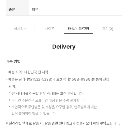
종류
의류
상세정보
사이즈
배송/반품/교환
후기(
0
)
Delivery
배송 방법
배송 지역 : 대한민국 전 지역
배송은 딜리래빗(1522-5298)과 로젠택배(1588-9988)를 통해 진행
되며,
다른 택배사를 이용할 경우 택배비는 고객 부담입니다.
온라인 주문건은 오프라인 매장 방문 수령 불가합니다.
개인적으로 무단방문 및 수령을 요구할 경우, 업무방해에 대한
법적 불이익이 있을 수 있습니다.
※ 딜리래빗 택배로 발송 시, 발송 관련 안내 링크가 전송되오니 확인 부탁드립니다.