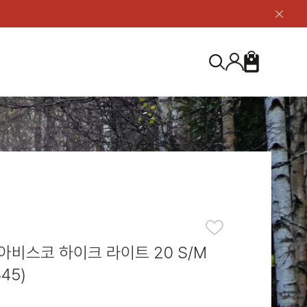
닫
기
버
튼
장
검
바
색
구
니
S
등산화
등산화
ABOUT US
아울렛
아울렛
하이 & 미드컷
하이 & 미드컷
브랜드 소개
검
로우컷
로우컷
지속가능성
색
하
신발용품
신발용품
제품가이드
기
 코스트
소재
제품관리
아비스코 하이크 라이트 20 S/M
45)