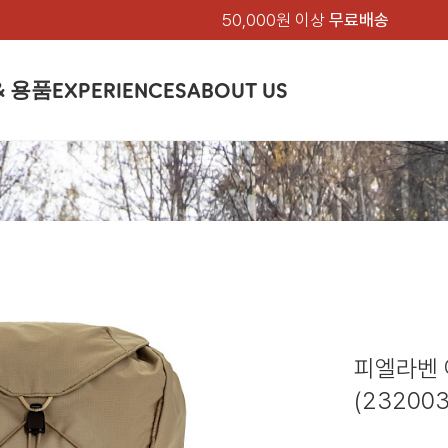
50,000원 이상
무료배송
& 용품
EXPERIENCES
ABOUT US
품
상의
상의
칸켄
하의
하의
아티클
백팩 & 가방
악세서리
악세서리
EXPERIENCE
브랜드소개
텐트&침낭
션
여성
남성
가방 & 용품
피엘라벤 클래식
지속가능성
셔츠
셔츠
칸켄백
트레킹 바지
트레킹 바지
트레킹 백팩
모자 & 비니
모자 & 비니
텐트
아티클
드 에디션
자켓
자켓
칸켄
플리스
플리스
칸켄악세서리
라이프스타일 바지
스트레치 바지
데이팩
벨트 & 스카프
벨트 & 스카프
슬리핑백
피엘라벤 폴라
피엘라벤 클래식
제품가이드
상의
상의
백팩 & 가방
티셔츠
티셔츠
스트레치 바지
라이프스타일 바지
여행 가방
장갑
장갑
피엘라벤 폴라
사이클링
하의
하의
텐트 & 침낭
폭스트레킹
소재
츠
썬 후디
라트 자켓
쇼츠
캡
하이
스웨터
스웨터
반바지 & 스커트
반바지
여행 액세서리
기타
기타
폭스트레킹
레킹
액세서리
액세서리
아울렛
제품관리
베이스레이어
베이스레이어
보온 바지
보온 바지
데이팩
스
등산화
등산화
피엘라벤 
힙팩 & 크로스백
타겐
아울렛
아울렛
(232003