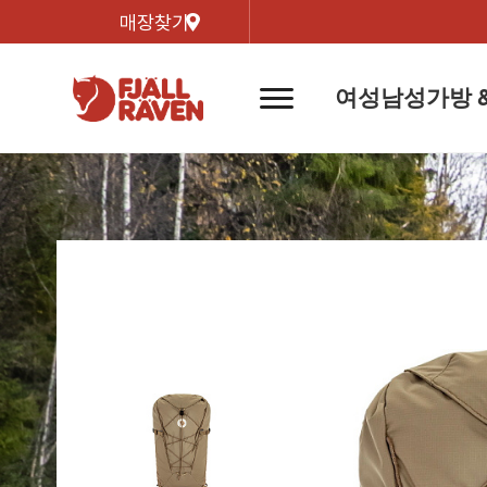
매장찾기
여성
남성
가방 
네
비
게
이
신제품
신제품
자켓
자켓
신제
신제품
컬렉
션
버
튼
트레킹 자켓
트레킹 자켓
리미티
쉘 자켓
쉘 자켓
바르닥
윈드 자켓
윈드 자켓
호야 
인기검색어
티셔
라이프스타일 자켓
라이프스타일 자켓
경량트
다운 & 패딩 자켓
다운 & 패딩 자켓
고어텍
베스트
베스트
베르그