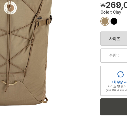
269,
￦
Color:
Clay
컬
컬
러
러
칩
칩
수량 :
1회 무상 교
사이즈 및 컬러
(동일 상품 및 동일 금