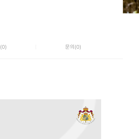
(
0
)
문의(
0
)