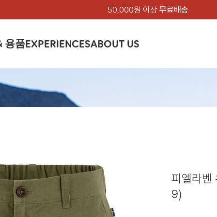
50,000원 이상
무료배송
& 용품
EXPERIENCES
ABOUT US
품
상의
상의
칸켄
하의
하의
아티클
백팩 & 가방
악세서리
악세서리
EXPERIENCE
브랜드소개
텐트&침낭
션
여성
남성
가방 & 용품
피엘라벤 클래식
지속가능성
셔츠
셔츠
칸켄백
트레킹 바지
트레킹 바지
트레킹 백팩
모자 & 비니
모자 & 비니
텐트
아티클
드 에디션
자켓
자켓
칸켄
플리스
플리스
칸켄악세서리
라이프스타일 바지
스트레치 바지
데이팩
벨트 & 스카프
벨트 & 스카프
슬리핑백
피엘라벤 폴라
피엘라벤 클래식
제품가이드
상의
상의
백팩 & 가방
티셔츠
티셔츠
스트레치 바지
라이프스타일 바지
여행 가방
장갑
장갑
피엘라벤 폴라
사이클링
하의
하의
텐트 & 침낭
폭스트레킹
소재
츠
썬 후디
라트 자켓
쇼츠
캡
하이
스웨터
스웨터
반바지 & 스커트
반바지
여행 액세서리
기타
기타
폭스트레킹
레킹
액세서리
액세서리
아울렛
제품관리
베이스레이어
베이스레이어
보온 바지
보온 바지
데이팩
스
등산화
등산화
피엘라벤 
힙팩 & 크로스백
타겐
아울렛
아울렛
9)