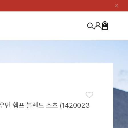
닫
기
버
튼
장
검
바
색
구
니
S
등산화
등산화
ABOUT US
아울렛
아울렛
하이 & 미드컷
하이 & 미드컷
브랜드 소개
검
로우컷
로우컷
지속가능성
색
하
신발용품
신발용품
제품가이드
기
 코스트
소재
제품관리
우먼 헴프 블렌드 쇼츠 (1420023