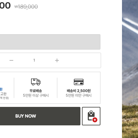
200
189,000
￦
환
무료배송
배송비 2,500원
 교환
5만원 이상 구매시
5만원 미만 구매시
액 한정)
BUY NOW