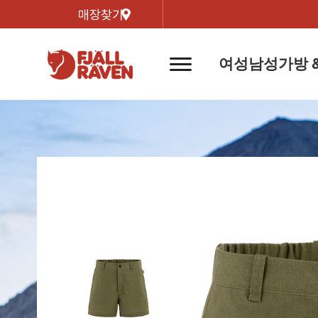
매장찾기
여성
남성
가방 
네
비
게
이
신제품
신제품
자켓
자켓
신제
신제품
컬렉
션
버
튼
트레킹 자켓
트레킹 자켓
리미티
쉘 자켓
쉘 자켓
바르닥
윈드 자켓
윈드 자켓
호야 
인기검색어
티셔
라이프스타일 자켓
라이프스타일 자켓
경량트
다운 & 패딩 자켓
다운 & 패딩 자켓
고어텍
베스트
베스트
베르그