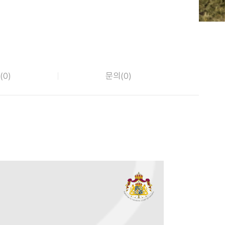
(
0
)
문의(
0
)