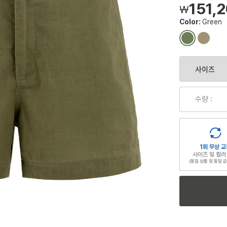
151,
￦
Color:
Green
컬
컬
러
러
칩
칩
수량 :
1회 무상 교
사이즈 및 컬러
(동일 상품 및 동일 금